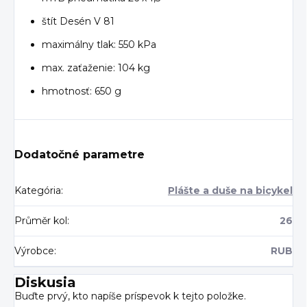
štít Desén V 81
maximálny tlak: 550 kPa
max. zaťaženie: 104 kg
hmotnosť: 650 g
Dodatočné parametre
Kategória
:
Plášte a duše na bicykel
Průměr kol
:
26
Výrobce
:
RUB
Diskusia
Buďte prvý, kto napíše príspevok k tejto položke.