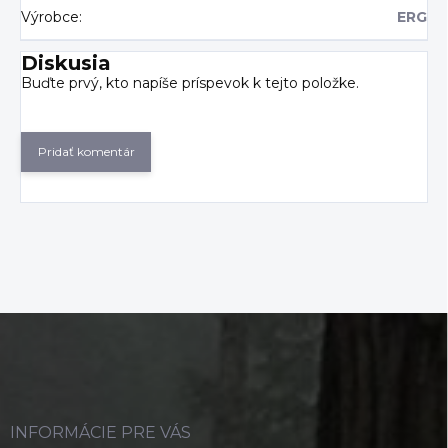
Výrobce
:
ERG
Diskusia
Buďte prvý, kto napíše príspevok k tejto položke.
Pridať komentár
Z
á
p
ä
t
i
INFORMÁCIE PRE VÁS