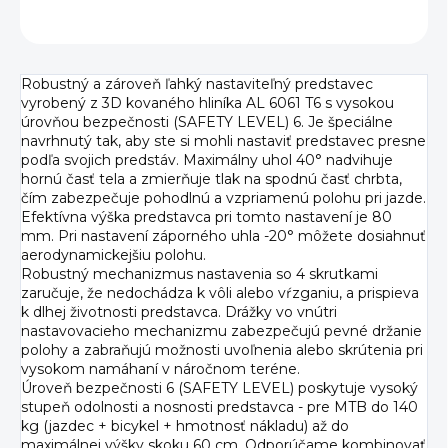
OPÝTAŤ SA
Robustný a zároveň ľahký nastaviteľný predstavec
vyrobený z 3D kovaného hliníka AL 6061 T6 s vysokou
úrovňou bezpečnosti (SAFETY LEVEL) 6. Je špeciálne
navrhnutý tak, aby ste si mohli nastaviť predstavec presne
podľa svojich predstáv. Maximálny uhol 40° nadvihuje
hornú časť tela a zmierňuje tlak na spodnú časť chrbta,
čím zabezpečuje pohodlnú a vzpriamenú polohu pri jazde.
Efektívna výška predstavca pri tomto nastavení je 80
mm. Pri nastavení záporného uhla -20° môžete dosiahnuť
aerodynamickejšiu polohu.
Robustný mechanizmus nastavenia so 4 skrutkami
zaručuje, že nedochádza k vôli alebo vŕzganiu, a prispieva
k dlhej životnosti predstavca. Drážky vo vnútri
nastavovacieho mechanizmu zabezpečujú pevné držanie
polohy a zabraňujú možnosti uvoľnenia alebo skrútenia pri
vysokom namáhaní v náročnom teréne.
Úroveň bezpečnosti 6 (SAFETY LEVEL) poskytuje vysoký
stupeň odolnosti a nosnosti predstavca - pre MTB do 140
kg (jazdec + bicykel + hmotnosť nákladu) až do
maximálnej výšky skoku 60 cm. Odporúčame kombinovať