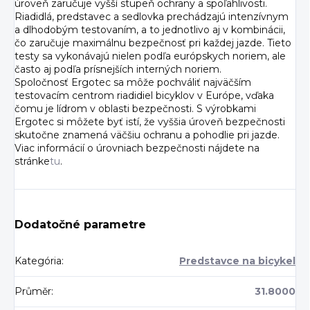
úroveň zaručuje vyšší stupeň ochrany a spoľahlivosti.
Riadidlá, predstavec a sedlovka prechádzajú intenzívnym
a dlhodobým testovaním, a to jednotlivo aj v kombinácii,
čo zaručuje maximálnu bezpečnosť pri každej jazde. Tieto
testy sa vykonávajú nielen podľa európskych noriem, ale
často aj podľa prísnejších interných noriem.
Spoločnosť Ergotec sa môže pochváliť najväčším
testovacím centrom riadidiel bicyklov v Európe, vďaka
čomu je lídrom v oblasti bezpečnosti. S výrobkami
Ergotec si môžete byť istí, že vyššia úroveň bezpečnosti
skutočne znamená väčšiu ochranu a pohodlie pri jazde.
Viac informácií o úrovniach bezpečnosti nájdete na
stránke
tu
.
Dodatočné parametre
Kategória
:
Predstavce na bicykel
Průměr
:
31.8000