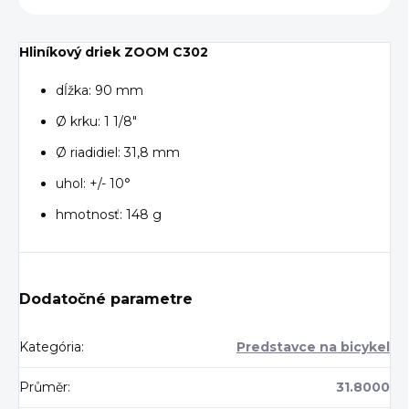
Hliníkový driek ZOOM C302
dĺžka: 90 mm
Ø krku: 1 1/8"
Ø riadidiel: 31,8 mm
uhol: +/- 10°
hmotnosť: 148 g
Dodatočné parametre
Kategória
:
Predstavce na bicykel
Průměr
:
31.8000