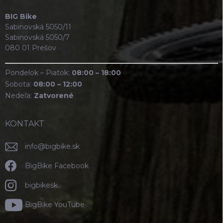
BIG Bike
Sabinovská 5050/11
Sabinovská 5050/7
080 01 Prešov
Pondelok – Piatok:
08:00 – 18:00
Sobota:
08:00 – 12:00
Nedeľa:
Zatvorené
KONTAKT
info
@
bigbike.sk
BigBike Facebook
bigbikesk
BigBike YouTube