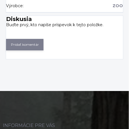
Výrobce
:
ZOO
Diskusia
Buďte prvý, kto napíše príspevok k tejto položke.
Pridať komentár
Z
á
p
ä
t
i
INFORMÁCIE PRE VÁS