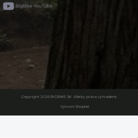
BigBike YouTube
Copyright 2026
BIGBIKE.SK
. Všetky práva vyhradené.
Vytvoril Shoptet