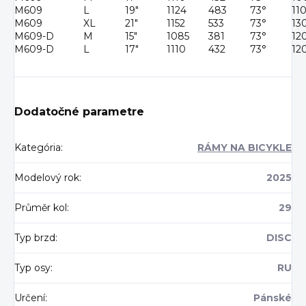
M609
L
19"
1124
483
73°
11
M609
XL
21"
1152
533
73°
13
M609-D
M
15"
1085
381
73°
12
M609-D
L
17"
1110
432
73°
12
Dodatočné parametre
Kategória
:
RÁMY NA BICYKLE
Modelový rok
:
2025
Průměr kol
:
29
Typ brzd
:
DISC
Typ osy
:
RU
Určení
:
Pánské