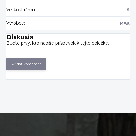
Velikost rámu
:
S
Výrobce
:
MAX
Diskusia
Buďte prvý, kto napíše príspevok k tejto položke.
Pridať komentár
Z
á
p