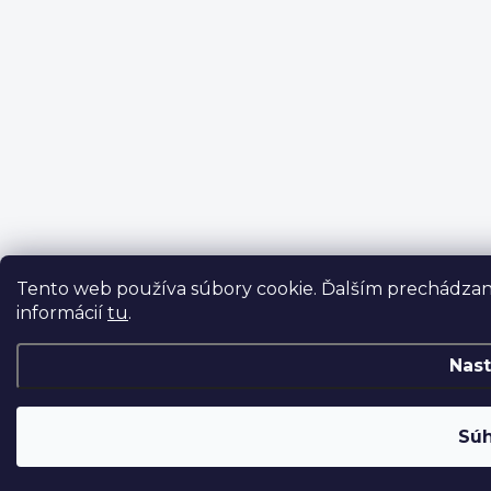
Tento web používa súbory cookie. Ďalším prechádzaní
informácií
tu
.
Nast
Súh