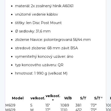
materiál: 2x zosilnený hliník Al6061
vnútorné vedenie káblov
štítky: len Disc Post Mount
Ø sedlovky: 31,6 mm
zloženie hlavice: polointegrovaná 56/44 mm
stredové zloženie: 68 mm závit BSA
vymeniteľný koncový uzáver: áno
typ koncového uzáveru: QR
hmotnosť: 1 990 g (veľkosť M)
veľkosť.
Model
veľkosť.
W/B
S/T
S/T°
"
M609
S
15"
1089
381
73°
10
M609
M
17"
1110
432
73°
10