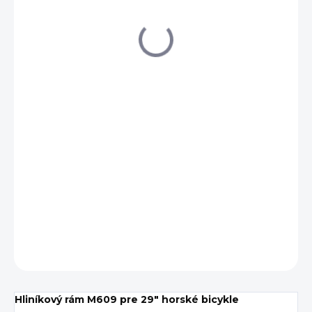
€287,77
Jednotková
SKLADOM
(1 KS)
cena:
DETAILNÉ INFORMÁCIE
OPÝTAŤ SA
Hliníkový rám M609 pre 29" horské bicykle