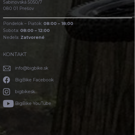
Sabinovská 5050/7
080 01 Prešov
Pondelok – Piatok:
08:00 – 18:00
Sobota:
08:00 – 12:00
Nedeľa:
Zatvorené
KONTAKT
info
@
bigbike.sk
BigBike Facebook
bigbikesk
BigBike YouTube