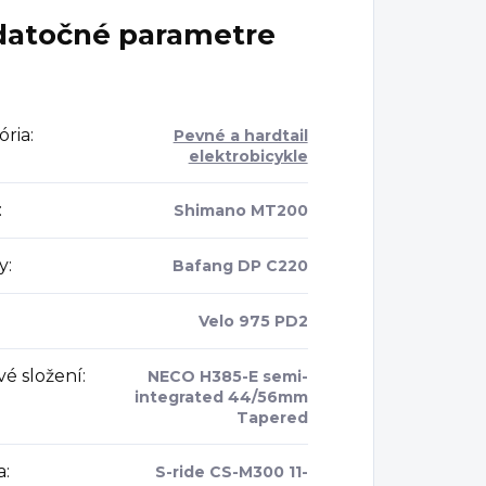
atočné parametre
ória
:
Pevné a hardtail
elektrobicykle
:
Shimano MT200
y
:
Bafang DP C220
Velo 975 PD2
vé složení
:
NECO H385-E semi-
integrated 44/56mm
Tapered
a
:
S-ride CS-M300 11-