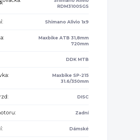
zovačka
:
Shimano Alivio
sk
RDM3100SGS
í
:
Shimano Alivio 1x9
ka
:
Maxbike ATB 31,8mm
720mm
DDK MTB
vka
:
Maxbike SP-215
31.6/350mm
rzd
:
DISC
otoru
:
Zadní
í
:
Dámské