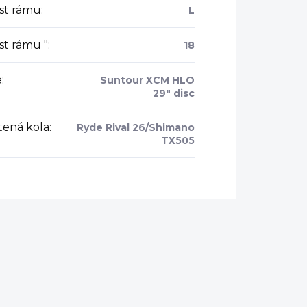
ost rámu
:
L
st rámu "
:
18
e
:
Suntour XCM HLO
29" disc
tená kola
:
Ryde Rival 26/Shimano
TX505