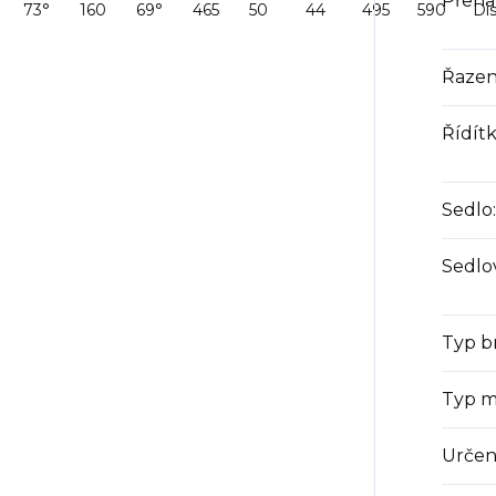
Přeha
73°
160
69°
465
50
44
495
590
Di
Řazen
Řídít
Sedlo
:
Sedlo
Typ b
Typ m
Určen