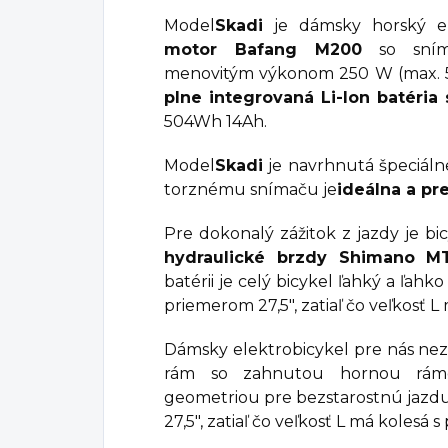
Model
Skadi
je dámsky horský e
motor Bafang
M200
so sním
menovitým výkonom 250 W (max. 
plne integrovaná Li-Ion batéri
504Wh 14Ah.
Model
Skadi
je navrhnutá špeciálne
torznému snímaču je
ideálna a p
Pre dokonalý zážitok z jazdy je bi
hydraulické brzdy Shimano M
batérii je celý bicykel ľahký a ľahk
priemerom 27,5", zatiaľ čo veľkosť L
Dámsky elektrobicykel pre nás nez
rám so zahnutou hornou rám
geometriou pre bezstarostnú jazdu
27,5", zatiaľ čo veľkosť L má kolesá 