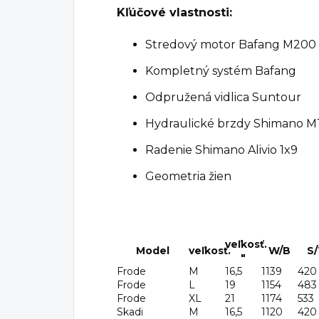
Kľúčové vlastnosti:
Stredový motor Bafang M200 
Kompletný systém Bafang
Odpružená vidlica Suntour
Hydraulické brzdy Shimano 
Radenie Shimano Alivio 1x9
Geometria žien
veľkosť.
Model
veľkosť.
W/B
S/
"
Frode
M
16,5
1139
420
Frode
L
19
1154
483
Frode
XL
21
1174
533
Skadi
M
16,5
1120
420