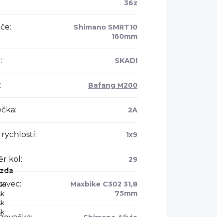
36z
če
:
Shimano SMRT10
160mm
l
:
SKADI
:
Bafang M200
ečka
:
2A
rychlostí
:
1x9
r kol
:
29
zda
tavec
:
Maxbike C302 31,8
sk
75mm
sk
sk
sk