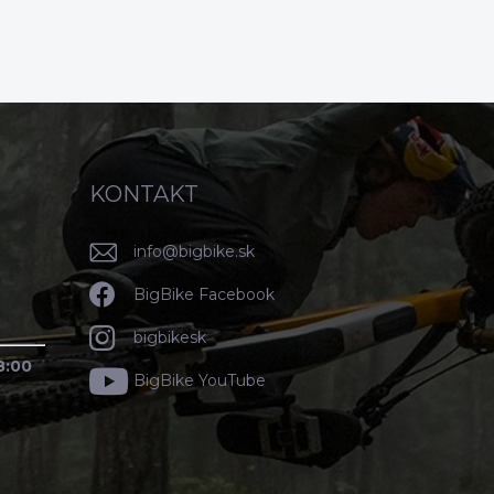
KONTAKT
info
@
bigbike.sk
BigBike Facebook
bigbikesk
8:00
BigBike YouTube