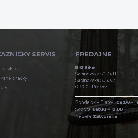
AZNÍCKY SERVIS
PREDAJNE
BIG Bike
 bicyklov
Sabinovská 5050/11
vané značky
Sabinovská 5050/7
080 01 Prešov
kty
Pondelok – Piatok:
08:00 – 1
Sobota:
08:00 – 12:00
Nedeľa:
Zatvorené