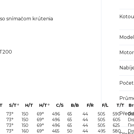
Kotou
so snímačom krútenia
Mode
MT200
Motor
Nabíj
Počet 
Průmě
T
S/T°
H/T
H/T°
C/S
B/B
F/R
F/L
T/T
Br
Předs
73°
150
69°
496
65
44
505
590
Di
73°
150
69°
496
65
44
505
605
Di
73°
150
69°
496
65
44
505
625
Di
73°
160
69°
465
50
44
495
580
Di