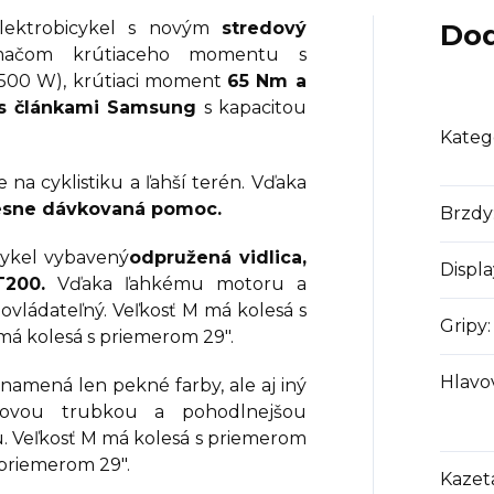
lektrobicykel s novým
stredový
Dod
ačom krútiaceho momentu s
500 W), krútiaci moment
65 Nm a
a s článkami Samsung
s kapacitou
Kateg
 na cyklistiku a ľahší terén. Vďaka
resne dávkovaná pomoc.
Brzdy
cykel vybavený
odpružená vidlica,
Displa
T200.
Vďaka ľahkému motoru a
o ovládateľný. Veľkosť M má kolesá s
Gripy
:
 má kolesá s priemerom 29".
Hlavo
namená len pekné farby, ale aj iný
ovou trubkou a pohodlnejšou
. Veľkosť M má kolesá s priemerom
s priemerom 29".
Kazet