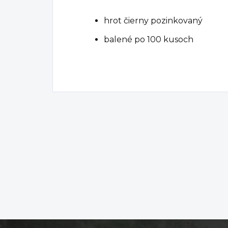
hrot čierny pozinkovaný
balené po 100 kusoch
Z