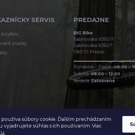
AZNÍCKY SERVIS
PREDAJNE
BIG Bike
 bicyklov
Sabinovská 5050/11
vané značky
Sabinovská 5050/7
080 01 Prešov
kty
Pondelok – Piatok:
08:00 – 1
Sobota:
08:00 – 12:00
Nedeľa:
Zatvorené
 používa súbory cookie. Ďalším prechádzaním
S
 vyjadrujete súhlas s ich používaním. Viac
tu
.