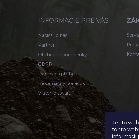
á
p
ä
INFORMÁCIE PRE VÁS
ZÁK
t
i
Servis
Napísali o nás
e
Predá
Partneri
Konta
Obchodné podmienky
GDPR
Doprava a platba
Reklamačný poriadok
Vrátenie tovaru
Tento web
tohto webu
informácií