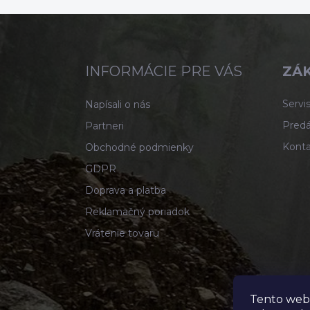
Z
á
p
ä
INFORMÁCIE PRE VÁS
ZÁK
t
i
Servis
Napísali o nás
e
Predá
Partneri
Konta
Obchodné podmienky
GDPR
Doprava a platba
Reklamačný poriadok
Vrátenie tovaru
Tento web