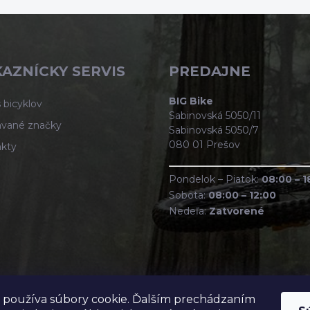
AZNÍCKY SERVIS
PREDAJNE
BIG Bike
 bicyklov
Sabinovská 5050/11
vané značky
Sabinovská 5050/7
080 01 Prešov
kty
Pondelok – Piatok:
08:00 – 1
Sobota:
08:00 – 12:00
Nedeľa:
Zatvorené
 používa súbory cookie. Ďalším prechádzaním