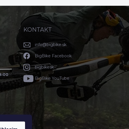
KONTAKT
info
@
bigbike.sk
BigBike Facebook
bigbikesk
8:00
BigBike YouTube