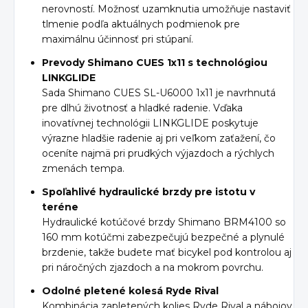
nerovností. Možnosť uzamknutia umožňuje nastaviť
tlmenie podľa aktuálnych podmienok pre
maximálnu účinnosť pri stúpaní.
Prevody Shimano CUES 1x11 s technológiou
LINKGLIDE
Sada Shimano CUES SL-U6000 1x11 je navrhnutá
pre dlhú životnosť a hladké radenie. Vďaka
inovatívnej technológii LINKGLIDE poskytuje
výrazne hladšie radenie aj pri veľkom zaťažení, čo
oceníte najmä pri prudkých výjazdoch a rýchlych
zmenách tempa.
Spoľahlivé hydraulické brzdy pre istotu v
teréne
Hydraulické kotúčové brzdy Shimano BRM4100 so
160 mm kotúčmi zabezpečujú bezpečné a plynulé
brzdenie, takže budete mať bicykel pod kontrolou aj
pri náročných zjazdoch a na mokrom povrchu.
Odolné pletené kolesá Ryde Rival
Kombinácia zapletených kolies Ryde Rival a nábojov