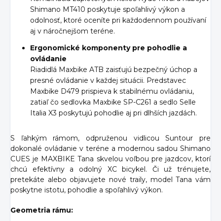
Shimano MT410 poskytuje spoľahlivý výkon a
odolnosť, ktoré oceníte pri každodennom používaní
aj v náročnejšom teréne.
Ergonomické komponenty pre pohodlie a
ovládanie
Riadidlá Maxbike ATB zaisťujú bezpečný úchop a
presné ovládanie v každej situácii. Predstavec
Maxbike D479 prispieva k stabilnému ovládaniu,
zatiaľ čo sedlovka Maxbike SP-C261 a sedlo Selle
Italia X3 poskytujú pohodlie aj pri dlhších jazdách.
S ľahkým rámom, odpruženou vidlicou Suntour pre
dokonalé ovládanie v teréne a modernou sadou Shimano
CUES je MAXBIKE Tana skvelou voľbou pre jazdcov, ktorí
chcú efektívny a odolný XC bicykel. Či už trénujete,
pretekáte alebo objavujete nové traily, model Tana vám
poskytne istotu, pohodlie a spoľahlivý výkon.
Geometria rámu: