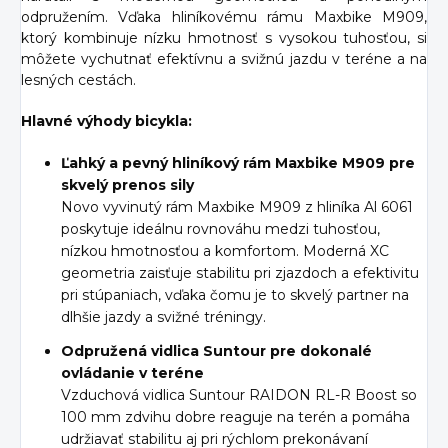
odpružením. Vďaka hliníkovému rámu Maxbike M909,
ktorý kombinuje nízku hmotnosť s vysokou tuhosťou, si
môžete vychutnať efektívnu a svižnú jazdu v teréne a na
lesných cestách.
Hlavné výhody bicykla:
Ľahký a pevný hliníkový rám Maxbike M909 pre
skvelý prenos sily
Novo vyvinutý rám Maxbike M909 z hliníka Al 6061
poskytuje ideálnu rovnováhu medzi tuhosťou,
nízkou hmotnosťou a komfortom. Moderná XC
geometria zaisťuje stabilitu pri zjazdoch a efektivitu
pri stúpaniach, vďaka čomu je to skvelý partner na
dlhšie jazdy a svižné tréningy.
Odpružená vidlica Suntour pre dokonalé
ovládanie v teréne
Vzduchová vidlica Suntour RAIDON RL-R Boost so
100 mm zdvihu dobre reaguje na terén a pomáha
udržiavať stabilitu aj pri rýchlom prekonávaní