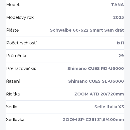
Model
:
TANA
Modelový rok
:
2025
Pláště
:
Schwalbe 60-622 Smart Sam drát
Počet rychlostí
:
1x11
Průměr kol
:
29
Přehazovačka
:
Shimano CUES RD-U6000
Řazení
:
Shimano CUES SL-U6000
Řídítka
:
ZOOM ATB 20/720mm
Sedlo
:
Selle Italia X3
Sedlovka
:
ZOOM SP-C261 31,6/400mm