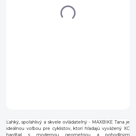
€999
Jednotková
SKLADOM
(1 KS)
cena:
DETAILNÉ INFORMÁCIE
OPÝTAŤ SA
Ľahký, spoľahlivý a skvele ovládateľný - MAXBIKE Tana je
ideálnou voľbou pre cyklistov, ktorí hľadajú vyvážený XC
hardtail s modernou geometriou a pohodlným