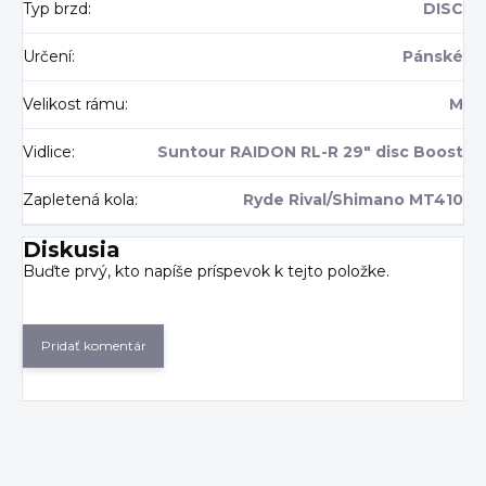
Typ brzd
:
DISC
Určení
:
Pánské
Velikost rámu
:
M
Vidlice
:
Suntour RAIDON RL-R 29" disc Boost
Zapletená kola
:
Ryde Rival/Shimano MT410
Diskusia
Buďte prvý, kto napíše príspevok k tejto položke.
Pridať komentár