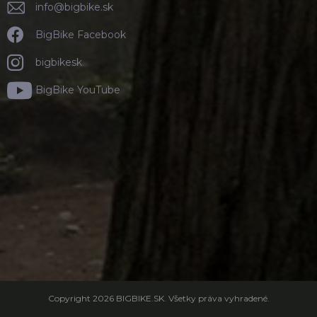
info
@
bigbike.sk
BigBike Facebook
bigbikesk
BigBike YouTube
Copyright 2026
BIGBIKE.SK
. Všetky práva vyhradené.