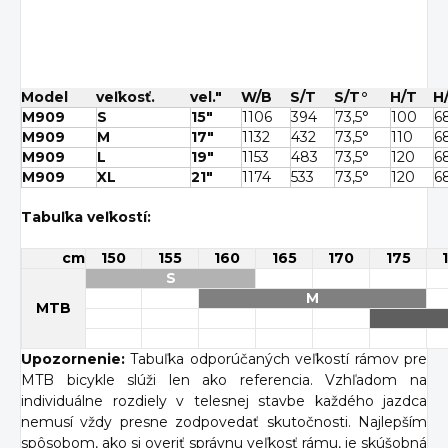
Model
veľkosť.
vel."
W/B
S/T
S/T°
H/T
H
M909
S
15"
1106
394
73,5°
100
6
M909
M
17"
1132
432
73,5°
110
6
M909
L
19"
1153
483
73,5°
120
6
M909
XL
21"
1174
533
73,5°
120
6
Tabuľka veľkostí:
cm
150
155
160
165
170
175
S
M
MTB
Upozornenie:
Tabuľka odporúčaných veľkostí rámov pre
MTB bicykle slúži len ako referencia. Vzhľadom na
individuálne rozdiely v telesnej stavbe každého jazdca
nemusí vždy presne zodpovedať skutočnosti. Najlepším
spôsobom, ako si overiť správnu veľkosť rámu, je skúšobná