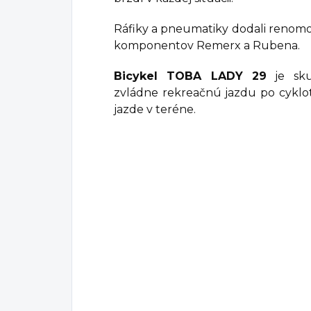
Ráfiky a pneumatiky dodali renomov
komponentov Remerx a Rubena.
Bicykel TOBA LADY 29
je sku
zvládne rekreačnú jazdu po cyklot
jazde v teréne.