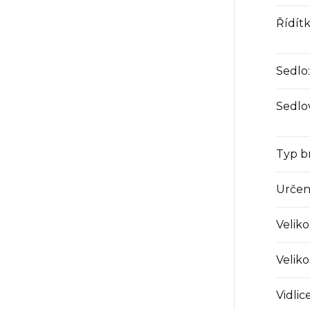
Řídít
Sedlo
:
Sedlo
Typ b
Určen
Velik
Veliko
Vidlic