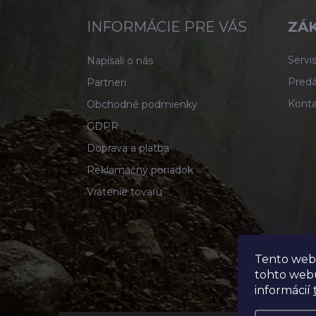
p
ä
INFORMÁCIE PRE VÁS
ZÁK
t
i
Servis
Napísali o nás
e
Predá
Partneri
Konta
Obchodné podmienky
GDPR
Doprava a platba
Reklamačný poriadok
Vrátenie tovaru
Tento web
tohto webu
informácií