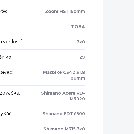
če
:
Zoom HS1 160mm
l
:
TOBA
rychlostí
:
3x8
r kol
:
29
tavec
:
Maxbike C342 31,8
60mm
zovačka
:
Shimano Acera RD-
M3020
ykač
:
Shimano FDTY500
í
:
Shimano M315 3x8