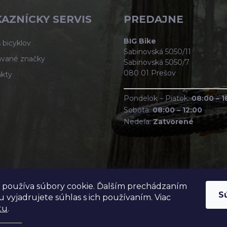
AZNÍCKY SERVIS
PREDAJNE
BIG Bike
 bicyklov
Sabinovská 5050/11
vané značky
Sabinovská 5050/7
080 01 Prešov
kty
Pondelok – Piatok:
08:00 – 1
Sobota:
08:00 – 12:00
Nedeľa:
Zatvorené
 používa súbory cookie. Ďalším prechádzaním
S
 vyjadrujete súhlas s ich používaním. Viac
tu
.