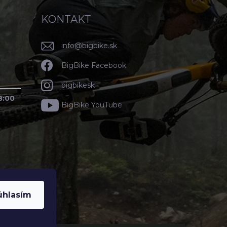
KONTAKT
info
@
bigbike.sk
BigBike Facebook
bigbikesk
8:00
BigBike YouTube
úhlasím