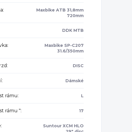
ka
:
Maxbike ATB 31,8mm
720mm
DDK MTB
vka
:
Maxbike SP-C207
31.6/350mm
rzd
:
DISC
í
:
Dámské
ost rámu
:
L
st rámu "
:
17
e
:
Suntour XCM HLO
29" disc