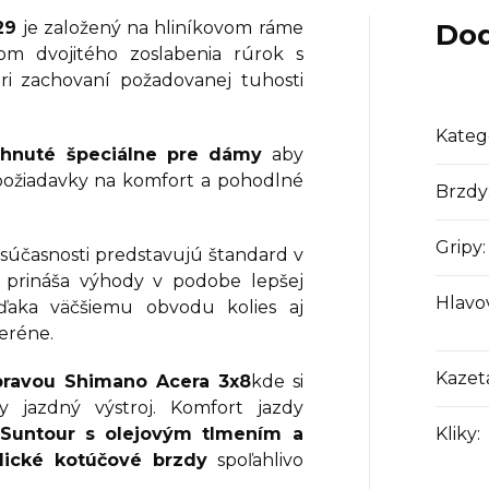
29
je založený na hliníkovom ráme
Dod
som dvojitého zoslabenia rúrok s
ri zachovaní požadovanej tuhosti
Kateg
rhnuté špeciálne pre dámy
aby
h požiadavky na komfort a pohodlné
Brzdy
Gripy
:
súčasnosti predstavujú štandard v
o prináša výhody v podobe lepšej
Hlavo
 vďaka väčšiemu obvodu kolies aj
eréne.
Kazet
ravou Shimano Acera 3x8
kde si
y jazdný výstroj. Komfort jazdy
 Suntour s olejovým tlmením a
Kliky
:
lické kotúčové brzdy
spoľahlivo