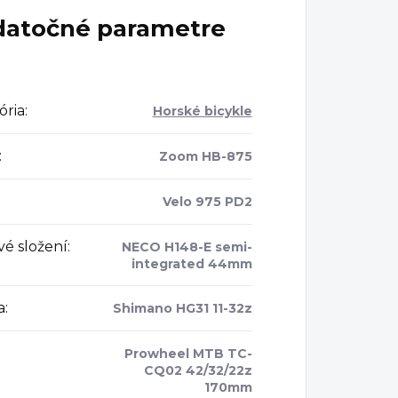
atočné parametre
ória
:
Horské bicykle
:
Zoom HB-875
Velo 975 PD2
vé složení
:
NECO H148-E semi-
integrated 44mm
a
:
Shimano HG31 11-32z
Prowheel MTB TC-
CQ02 42/32/22z
170mm