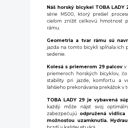
Náš horský bicykel TOBA LADY 
série M500, ktorý prešiel proce
cieľom znížiť celkovú hmotnosť p
rámu.
Geometria a tvar rámu sú nav
jazda na tomto bicykli spĺňala ic
sedenie.
Kolesá s priemerom 29 palcov
v 
priemeroch horských bicyklov, č
stability pri jazde, komfortu a
ľahšieho prekonávania prekážok v t
TOBA LADY 29 je vybavená súp
každý môže nájsť svoj optimáln
zabezpečujú
odpružená vidlica
možnosťou uzamknutia. Hydrau
brzdí v každej situácii.