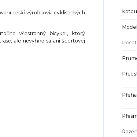
Kotou
aní českí výrobcovia cyklistických
Mode
točne všestranný bicykel, ktorý
rase, ale nevyhne sa ani športovej
Počet 
Průmě
Předs
Přeha
Přesm
Řazen