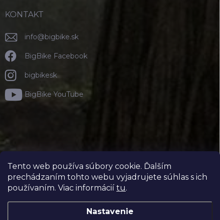
KONTAKT
info
@
bigbike.sk
BigBike Facebook
bigbikesk
BigBike YouTube
Tento web používa súbory cookie. Ďalším
prechádzaním tohto webu vyjadrujete súhlas s ich
používaním. Viac informácií
tu
.
Nastavenie