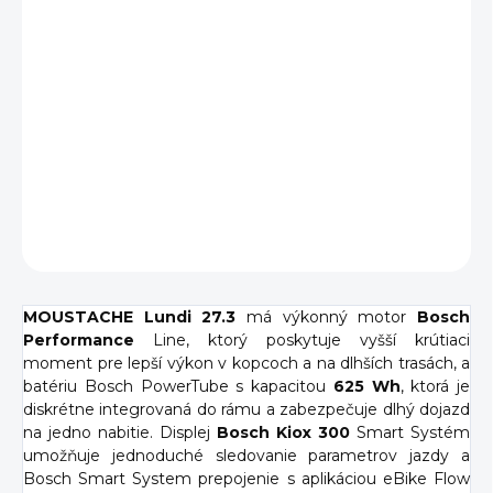
−
+
Pridať do košíka
Mestský elektrobicykel Moustache Lundi 27.3 je ideálny
mestský spoločník, ktorý kladie dôraz na pohodlie, štýl a
jednoduchosť. Elegantný dizajn s ikonickými riadidlami a
zníženým rámom ponúka ľahký nástup a výbornú stabilitu.
DETAILNÉ INFORMÁCIE
OPÝTAŤ SA
MOUSTACHE Lundi 27.3
má výkonný motor
Bosch
Performance
Line, ktorý poskytuje vyšší krútiaci
moment pre lepší výkon v kopcoch a na dlhších trasách, a
batériu Bosch PowerTube s kapacitou
625 Wh
, ktorá je
diskrétne integrovaná do rámu a zabezpečuje dlhý dojazd
na jedno nabitie. Displej
Bosch Kiox 300
Smart Systém
umožňuje jednoduché sledovanie parametrov jazdy a
Bosch Smart System prepojenie s aplikáciou eBike Flow