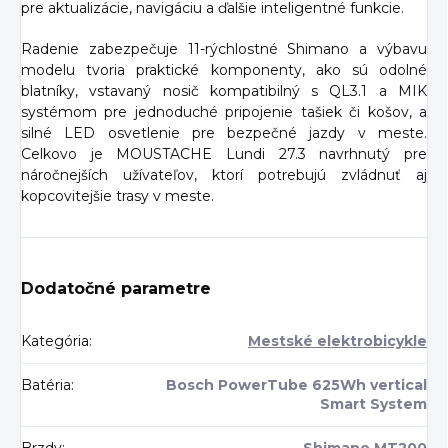
pre aktualizácie, navigáciu a ďalšie inteligentné funkcie.
Radenie zabezpečuje 11-rýchlostné Shimano a výbavu
modelu tvoria praktické komponenty, ako sú odolné
blatníky, vstavaný nosič kompatibilný s QL3.1 a MIK
systémom pre jednoduché pripojenie tašiek či košov, a
silné LED osvetlenie pre bezpečné jazdy v meste.
Celkovo je MOUSTACHE Lundi 27.3 navrhnutý pre
náročnejších užívateľov, ktorí potrebujú zvládnuť aj
kopcovitejšie trasy v meste.
Dodatočné parametre
Kategória
:
Mestské elektrobicykle
Batéria
:
Bosch PowerTube 625Wh vertical
Smart System