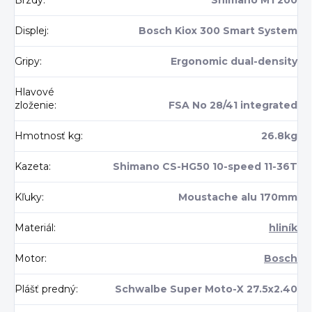
Brzdy
:
Shimano MT200
Displej
:
Bosch Kiox 300 Smart System
Gripy
:
Ergonomic dual-density
Hlavové
zloženie
:
FSA No 28/41 integrated
Hmotnosť kg
:
26.8kg
Kazeta
:
Shimano CS-HG50 10-speed 11-36T
Kľuky
:
Moustache alu 170mm
Materiál
:
hliník
Motor
:
Bosch
Plášť predný
:
Schwalbe Super Moto-X 27.5x2.40