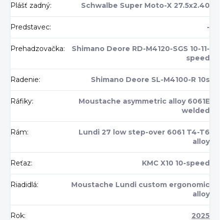
Plášť zadný
:
Schwalbe Super Moto-X 27.5x2.40
Predstavec
:
-
Prehadzovačka
:
Shimano Deore RD-M4120-SGS 10-11-
speed
Radenie
:
Shimano Deore SL-M4100-R 10s
Ráfiky
:
Moustache asymmetric alloy 6061E
welded
Rám
:
Lundi 27 low step-over 6061 T4-T6
alloy
Reťaz
:
KMC X10 10-speed
Riadidlá
:
Moustache Lundi custom ergonomic
alloy
Rok
:
2025