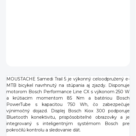
MOUSTACHE Samedi Trail 5 je spoľahlivý celoodpružený e-
MTB bicykel s výkonným motorom Bosch Performance
Line CX, batériou s veľkorysou kapacitou 750 Wh a
špičkovou výbavou, ktorá zabezpečí zábavu nielen na
trailoch.
DETAILNÉ INFORMÁCIE
OPÝTAŤ SA
MOUSTACHE Samedi Trail 5 je výkonný celoodpružený e-
MTB bicykel navrhnutý na stúpania aj zjazdy. Disponuje
motorom Bosch Performance Line CX s výkonom 250 W
a krútiacim momentom 85 Nm a batériou Bosch
PowerTube s kapacitou 750 Wh, čo zabezpečuje
výnimočný dojazd. Displej Bosch Kiox 300 podporuje
Bluetooth konektivitu, prispôsobiteľné obrazovky a je
integrovaný s inteligentným systémom Bosch pre
pokročilú kontrolu a sledovanie dát.