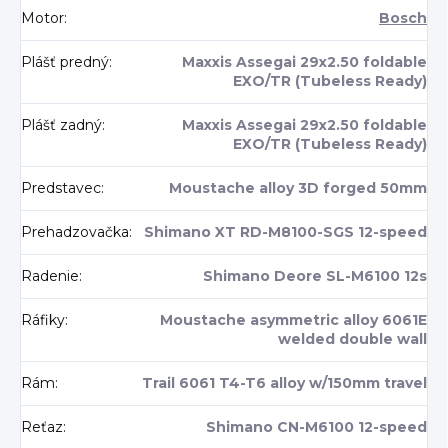
Motor
:
Bosch
Plášť predný
:
Maxxis Assegai 29x2.50 foldable
EXO/TR (Tubeless Ready)
Plášť zadný
:
Maxxis Assegai 29x2.50 foldable
EXO/TR (Tubeless Ready)
Predstavec
:
Moustache alloy 3D forged 50mm
Prehadzovačka
:
Shimano XT RD-M8100-SGS 12-speed
Radenie
:
Shimano Deore SL-M6100 12s
Ráfiky
:
Moustache asymmetric alloy 6061E
welded double wall
Rám
:
Trail 6061 T4-T6 alloy w/150mm travel
Reťaz
:
Shimano CN-M6100 12-speed