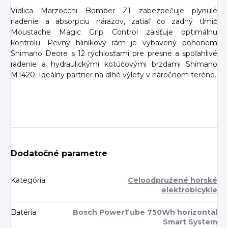
Vidlica Marzocchi Bomber Z1 zabezpečuje plynulé
riadenie a absorpciu nárazov, zatiaľ čo zadný tlmič
Moustache Magic Grip Control zaisťuje optimálnu
kontrolu. Pevný hliníkový rám je vybavený pohonom
Shimano Deore s 12 rýchlosťami pre presné a spoľahlivé
radenie a hydraulickými kotúčovými brzdami Shimano
MT420. Ideálny partner na dlhé výlety v náročnom teréne.
Dodatočné parametre
Kategória
:
Celoodpružené horské
elektrobicykle
Batéria
:
Bosch PowerTube 750Wh horizontal
Smart System