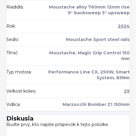
Riadidlá
:
Moustache alloy 760mm 12mm rise
9° backsweep 5° upsweep
Rok
:
2024
Sedlo
:
Moustache Sport steel rails
Tlmič
:
Moustache, Magic Grip Control 150
mm
Typ motora
:
Performance Line CX, 250W, Smart
System, 85Nm
Veľkosť kolies
:
29
Vidlica
:
Marzocchi Bomber Z1 150mm
Diskusia
Buďte prvý, kto napíše príspevok k tejto položke.