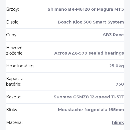
Brzdy
:
Shimano BR-M6120 or Magura MT5
Displej
:
Bosch Kiox 300 Smart System
Gripy
:
SB3 Race
Hlavové
zloženie
:
Acros AZX-579 sealed bearings
Hmotnosť kg
:
25.0kg
Kapacita
batérie
:
750
Kazeta
:
Sunrace CSMZ8 12-speed 11-51T
Kľuky
:
Moustache forged alu 165mm
Materiál
:
hliník