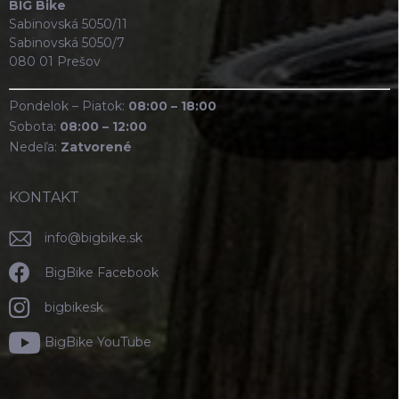
BIG Bike
Sabinovská 5050/11
Sabinovská 5050/7
080 01 Prešov
Pondelok – Piatok:
08:00 – 18:00
Sobota:
08:00 – 12:00
Nedeľa:
Zatvorené
KONTAKT
info
@
bigbike.sk
BigBike Facebook
bigbikesk
BigBike YouTube