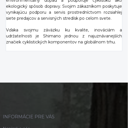
environmentálny dopad a podporuje cyklistiku ako
ekologický spôsob dopravy. Svojim zákazníkom poskytuje
vynikajúcu podporu a servis prostredníctvom rozsiahlej
siete predajcov a servisných stredísk po celom svete.
Vďaka svojmu záväzku ku kvalite, inováciám a
udržateľnosti je Shimano jednou z najuznávanejších
značiek cyklistických komponentov na globálnom trhu.
Z
á
p
ä
t
i
INFORMÁCIE PRE VÁS
e