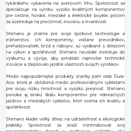
rybárskeho vybavenia na svetovom trhu. Spoločnosť sa
špecializuje na výrobu vysoko kvalitných komponentov
pre cestné, horské, mestské a elektrické bicykle, pričom
sa sústreďuje na precíznosť, inováciu a trvanlivosť.
Shimano je známe pre svoje špičkové technológie a
inžinierstvo. Ich komponenty, vrátane prevodníkov,
prehadzovačiek, bŕzd a nábojov, sú vyrábané s dôrazom
na výkon a spoľahlivosť. Shimano neustále investuje do
výskumu a vývoja, aby prinášalo najnovšie technické
inovácie a zlepšovalo jazdné vlastnosti svojich výrobkov.
Medzi najpopulárnejšie produkty značky patrí rada Dura-
Ace, ktorá je obľúbená medzi profesionálnymi cyklistami
pre svoju nízku hmotnosť a vysokú presnosť. Shimano
ponúka aj širokú škálu komponentov pre rekreačných
jazdcov a mestských cyklistov, ktorí ocenia ich kvalitu a
spoľahlivosť.
Shimano kladie veľký dôraz na udržateľnosť a ekologické
praktiky. Spoločnosť sa snaží minimalizovať svoj