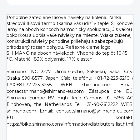
Pohodlné zateplené flísové návleky na kolená. Ľahká
strečová flísová termo tkanina vás udrží v teple. Silikónové
lemy na oboch koncoch harmonicky spolupracujú s vašou
pokožkou a udržia vaše návleky na mieste. Vďaka zúženej
konštrukcii návleky pohodlne priliehajú a zabezpečujú
prirodzený rozsah pohybu. Reflexné čierne logo
SHIMANO na oboch návlekoch. Vhodné do teplôt 10-15
°C. Materiál: 83% polyamid, 17% elastan.
Shimano INC 3-77 Oimatsu-cho, Sakai-ku, Sakai City,
Osaka 590-8577, Japan Číslo telefónu: +81-72-223-3210 /
FAX:+81-72-223-3258 WEB: shimano.com Email:
contactshimano@shimano-eu.com Zástupca pre EÚ:
Shimano Europe BV High Tech Campus 92, 5656 AG
Eindhoven, the Netherlands Tel: +31-40-2612222 WEB:
shimano.com Email: contactshimano@shimano-eu.com
EU kontakt:
https://bike.shimano.com/information/distributors-list.html