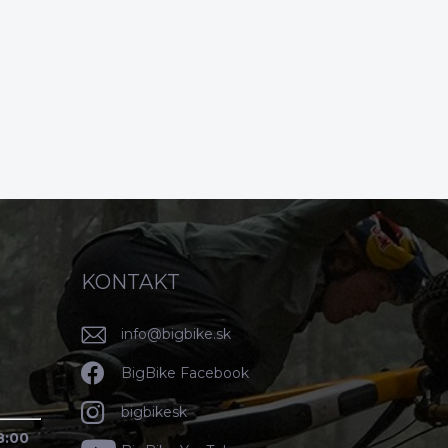
KONTAKT
info
@
bigbike.sk
BigBike Facebook
bigbikesk
8:00