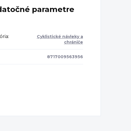
atočné parametre
ória
:
Cyklistické návleky a
chrániče
8717009563956