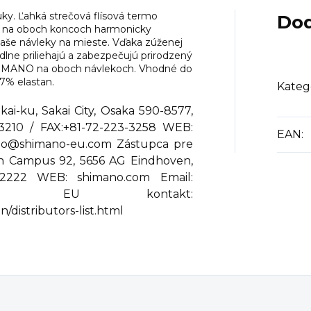
ky. Ľahká strečová flísová termo
Dod
emy na oboch koncoch harmonicky
vaše návleky na mieste. Vďaka zúženej
dlne priliehajú a zabezpečujú prirodzený
SHIMANO na oboch návlekoch. Vhodné do
17% elastan.
Kateg
ai-ku, Sakai City, Osaka 590-8577,
-3210 / FAX:+81-72-223-3258 WEB:
EAN
:
ano@shimano-eu.com Zástupca pre
h Campus 92, 5656 AG Eindhoven,
612222 WEB: shimano.com Email:
no-eu.com EU kontakt:
/distributors-list.html