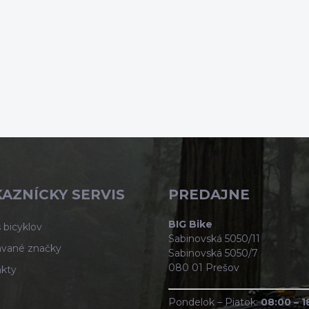
AZNÍCKY SERVIS
PREDAJNE
BIG Bike
 bicyklov
Sabinovská 5050/11
vané značky
Sabinovská 5050/7
080 01 Prešov
kty
Pondelok – Piatok:
08:00 – 1