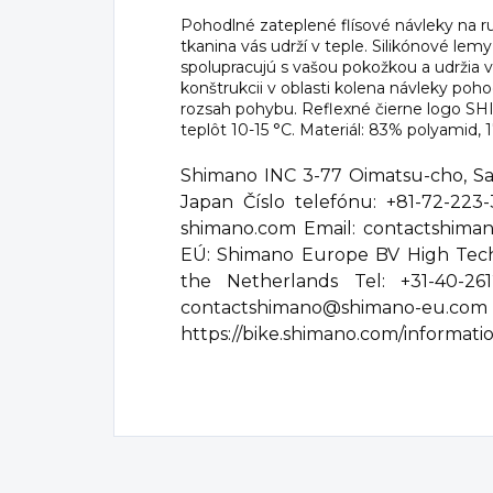
Pohodlné zateplené flísové návleky na ru
tkanina vás udrží v teple. Silikónové l
spolupracujú s vašou pokožkou a udržia 
konštrukcii v oblasti kolena návleky poho
rozsah pohybu. Reflexné čierne logo 
teplôt 10-15 °C. Materiál: 83% polyamid, 
Shimano INC 3-77 Oimatsu-cho, Sak
Japan Číslo telefónu: +81-72-223
shimano.com Email: contactshim
EÚ: Shimano Europe BV High Tec
the Netherlands Tel: +31-40-2
contactshimano@shima
https://bike.shimano.com/information