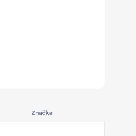
OPÝTAŤ SA
Značka