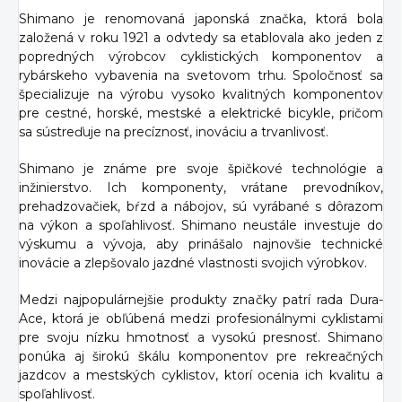
Shimano je renomovaná japonská značka, ktorá bola
založená v roku 1921 a odvtedy sa etablovala ako jeden z
popredných výrobcov cyklistických komponentov a
rybárskeho vybavenia na svetovom trhu. Spoločnosť sa
špecializuje na výrobu vysoko kvalitných komponentov
pre cestné, horské, mestské a elektrické bicykle, pričom
sa sústreďuje na precíznosť, inováciu a trvanlivosť.
Shimano je známe pre svoje špičkové technológie a
inžinierstvo. Ich komponenty, vrátane prevodníkov,
prehadzovačiek, bŕzd a nábojov, sú vyrábané s dôrazom
na výkon a spoľahlivosť. Shimano neustále investuje do
výskumu a vývoja, aby prinášalo najnovšie technické
inovácie a zlepšovalo jazdné vlastnosti svojich výrobkov.
Medzi najpopulárnejšie produkty značky patrí rada Dura-
Ace, ktorá je obľúbená medzi profesionálnymi cyklistami
pre svoju nízku hmotnosť a vysokú presnosť. Shimano
ponúka aj širokú škálu komponentov pre rekreačných
jazdcov a mestských cyklistov, ktorí ocenia ich kvalitu a
spoľahlivosť.