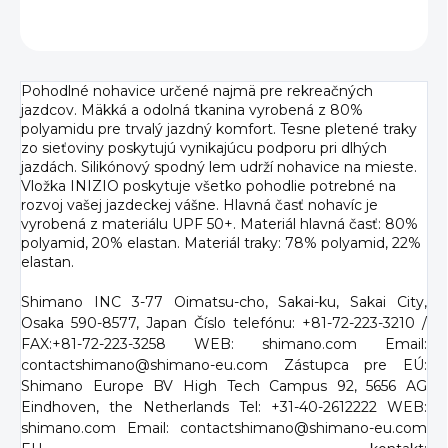
OPÝTAŤ SA
Pohodlné nohavice určené najmä pre rekreačných
jazdcov. Mäkká a odolná tkanina vyrobená z 80%
polyamidu pre trvalý jazdný komfort. Tesne pletené traky
zo sieťoviny poskytujú vynikajúcu podporu pri dlhých
jazdách. Silikónový spodný lem udrží nohavice na mieste.
Vložka INIZIO poskytuje všetko pohodlie potrebné na
rozvoj vašej jazdeckej vášne. Hlavná časť nohavíc je
vyrobená z materiálu UPF 50+. Materiál hlavná časť: 80%
polyamid, 20% elastan. Materiál traky: 78% polyamid, 22%
elastan.
Shimano INC 3-77 Oimatsu-cho, Sakai-ku, Sakai City,
Osaka 590-8577, Japan Číslo telefónu: +81-72-223-3210 /
FAX:+81-72-223-3258 WEB: shimano.com Email:
contactshimano@shimano-eu.com Zástupca pre EÚ:
Shimano Europe BV High Tech Campus 92, 5656 AG
Eindhoven, the Netherlands Tel: +31-40-2612222 WEB:
shimano.com Email: contactshimano@shimano-eu.com