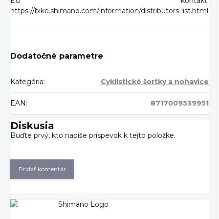
EU kontakt:
https://bike.shimano.com/information/distributors-list.html
Dodatočné parametre
Kategória
:
Cyklistické šortky a nohavice
EAN
:
8717009539951
Diskusia
Buďte prvý, kto napíše príspevok k tejto položke.
Pridať komentár