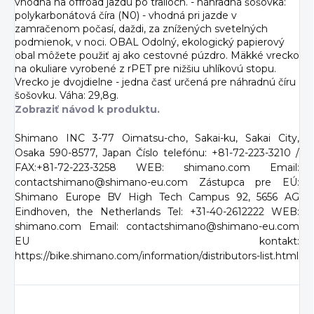
vhodná na offroad jazdu po trailoch. - náhradná šošovka:
polykarbonátová číra (N0) - vhodná pri jazde v
zamračenom počasí, daždi, za znížených svetelných
podmienok, v noci. OBAL Odolný, ekologický papierový
obal môžete použiť aj ako cestovné púzdro. Mäkké vrecko
na okuliare vyrobené z rPET pre nižšiu uhlíkovú stopu.
Vrecko je dvojdielne - jedna časť určená pre náhradnú číru
šošovku. Váha: 29,8g.
Zobraziť návod k produktu.
Shimano INC 3-77 Oimatsu-cho, Sakai-ku, Sakai City,
Osaka 590-8577, Japan Číslo telefónu: +81-72-223-3210 /
FAX:+81-72-223-3258 WEB: shimano.com Email:
contactshimano@shimano-eu.com Zástupca pre EÚ:
Shimano Europe BV High Tech Campus 92, 5656 AG
Eindhoven, the Netherlands Tel: +31-40-2612222 WEB:
shimano.com Email: contactshimano@shimano-eu.com
EU kontakt:
https://bike.shimano.com/information/distributors-list.html