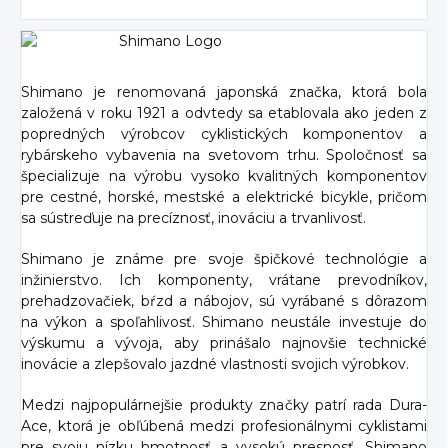
Shimano je renomovaná japonská značka, ktorá bola
založená v roku 1921 a odvtedy sa etablovala ako jeden z
popredných výrobcov cyklistických komponentov a
rybárskeho vybavenia na svetovom trhu. Spoločnosť sa
špecializuje na výrobu vysoko kvalitných komponentov
pre cestné, horské, mestské a elektrické bicykle, pričom
sa sústreďuje na precíznosť, inováciu a trvanlivosť.
Shimano je známe pre svoje špičkové technológie a
inžinierstvo. Ich komponenty, vrátane prevodníkov,
prehadzovačiek, bŕzd a nábojov, sú vyrábané s dôrazom
na výkon a spoľahlivosť. Shimano neustále investuje do
výskumu a vývoja, aby prinášalo najnovšie technické
inovácie a zlepšovalo jazdné vlastnosti svojich výrobkov.
Medzi najpopulárnejšie produkty značky patrí rada Dura-
Ace, ktorá je obľúbená medzi profesionálnymi cyklistami
pre svoju nízku hmotnosť a vysokú presnosť. Shimano