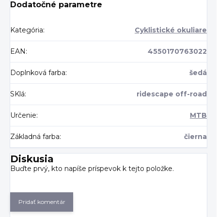
Dodatočné parametre
Kategória
:
Cyklistické okuliare
EAN
:
4550170763022
Doplnková farba
:
šedá
SKlá
:
ridescape off-road
Určenie
:
MTB
Základná farba
:
čierna
Diskusia
Buďte prvý, kto napíše príspevok k tejto položke.
Pridať komentár