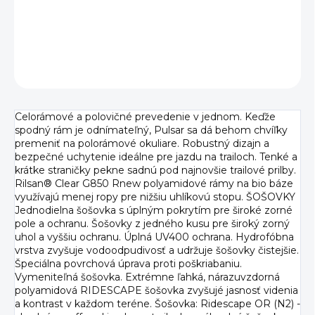
DETAILNÉ INFORMÁCIE
OPÝTAŤ SA
Celorámové a polovičné prevedenie v jednom. Keďže
spodný rám je odnímateľný, Pulsar sa dá behom chvíľky
premeniť na polorámové okuliare. Robustný dizajn a
bezpečné uchytenie ideálne pre jazdu na trailoch. Tenké a
krátke straničky pekne sadnú pod najnovšie trailové prilby.
Rilsan® Clear G850 Rnew polyamidové rámy na bio báze
využívajú menej ropy pre nižšiu uhlíkovú stopu. ŠOŠOVKY
Jednodielna šošovka s úplným pokrytím pre široké zorné
pole a ochranu. Šošovky z jedného kusu pre široký zorný
uhol a vyššiu ochranu. Úplná UV400 ochrana. Hydrofóbna
vrstva zvyšuje vodoodpudivosť a udržuje šošovky čistejšie.
Špeciálna povrchová úprava proti poškriabaniu.
Vymeniteľná šošovka. Extrémne ľahká, nárazuvzdorná
polyamidová RIDESCAPE šošovka zvyšujé jasnosť videnia
a kontrast v každom teréne. Šošovka: Ridescape OR (N2) -