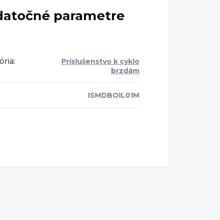
atočné parametre
ória
:
Príslušenstvo k cyklo
brzdám
ISMDBOIL01M