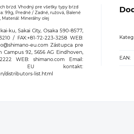
ých bŕzd. Vhodný pre všetky typy bŕzd
Dod
a: 99g, Predné / Zadné, ružová, Balené
Materiál: Minerálny olej
ai-ku, Sakai City, Osaka 590-8577,
Kateg
-3210 / FAX:+81-72-223-3258 WEB:
ano@shimano-eu.com Zástupca pre
h Campus 92, 5656 AG Eindhoven,
EAN
:
612222 WEB: shimano.com Email:
no-eu.com EU kontakt:
/distributors-list.html