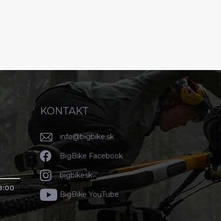
KONTAKT
info
@
bigbike.sk
BigBike Facebook
bigbikesk
8:00
BigBike YouTube