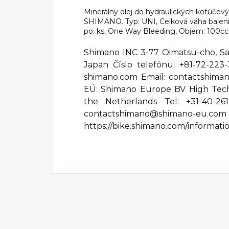
Minerálny olej do hydraulických kotúčov
SHIMANO. Typ: UNI, Celková váha baleni
po: ks, One Way Bleeding, Objem: 100cc, 
Shimano INC 3-77 Oimatsu-cho, Sak
Japan Číslo telefónu: +81-72-223
shimano.com Email: contactshim
EÚ: Shimano Europe BV High Tec
the Netherlands Tel: +31-40-2
contactshimano@shima
https://bike.shimano.com/information