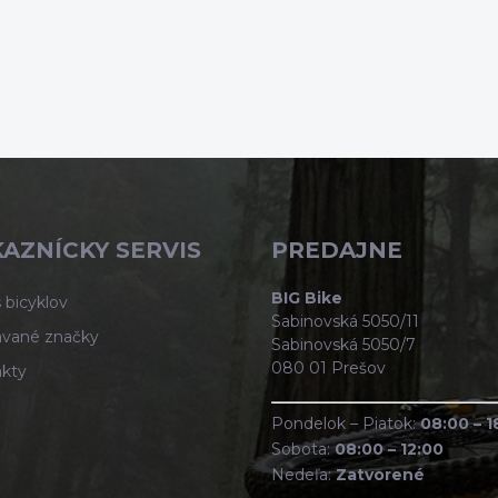
AZNÍCKY SERVIS
PREDAJNE
BIG Bike
 bicyklov
Sabinovská 5050/11
vané značky
Sabinovská 5050/7
080 01 Prešov
kty
Pondelok – Piatok:
08:00 – 1
Sobota:
08:00 – 12:00
Nedeľa:
Zatvorené