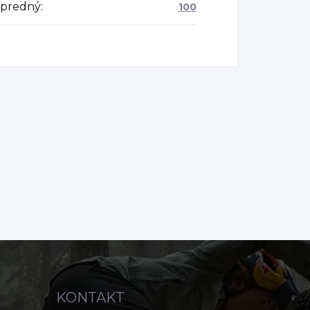
 predný
:
100
KONTAKT