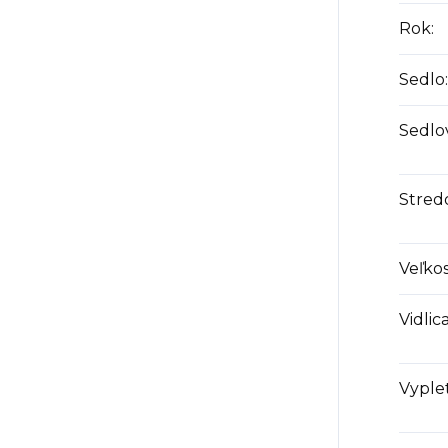
Rok
:
Sedlo
:
Sedlo
Stred
Veľkos
Vidlic
Vyple