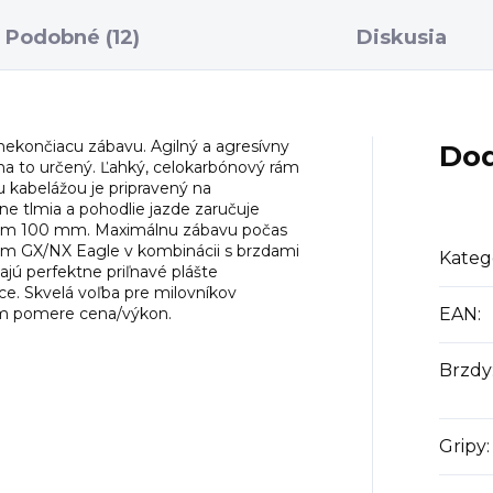
Podobné (12)
Diskusia
 nekončiacu zábavu. Agilný a agresívny
Dod
 na to určený. Ľahký, celokarbónový rám
kabelážou je pripravený na
ne tlmia a pohodlie jazde zaručuje
ihom 100 mm. Maximálnu zábavu počas
m GX/NX Eagle v kombinácii s brzdami
Kateg
jú perfektne priľnavé plášte
e. Skvelá voľba pre milovníkov
om pomere cena/výkon.
EAN
:
Brzdy
Gripy
: