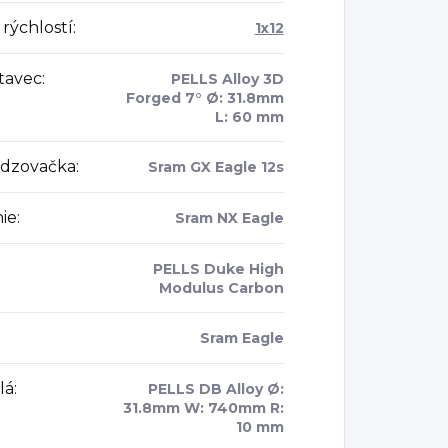
rýchlostí
:
1x12
tavec
:
PELLS Alloy 3D
Forged 7° Ø: 31.8mm
L: 60 mm
dzovačka
:
Sram GX Eagle 12s
ie
:
Sram NX Eagle
PELLS Duke High
Modulus Carbon
:
Sram Eagle
lá
:
PELLS DB Alloy Ø:
31.8mm W: 740mm R:
10 mm