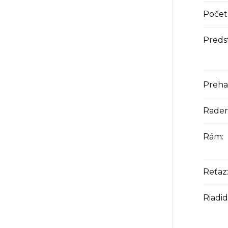
Počet 
Preds
Preha
Raden
Rám
:
Reťaz
Riadid