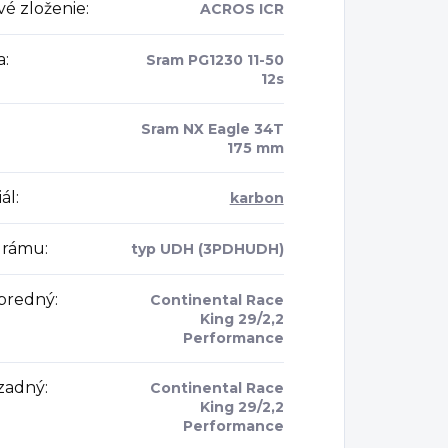
vé zloženie
:
ACROS ICR
a
:
Sram PG1230 11-50
12s
Sram NX Eagle 34T
175 mm
ál
:
karbon
 rámu
:
typ UDH (3PDHUDH)
 predný
:
Continental Race
King 29/2,2
Performance
 zadný
:
Continental Race
King 29/2,2
Performance