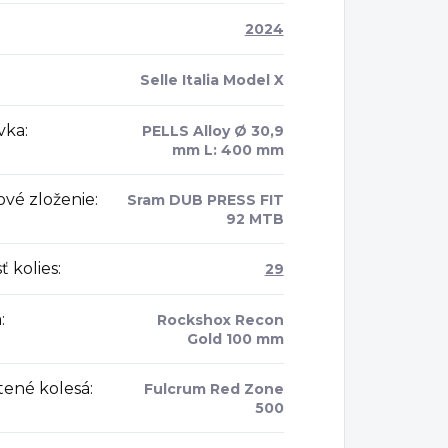
2024
Selle Italia Model X
vka
:
PELLS Alloy Ø 30,9
mm L: 400 mm
ové zloženie
:
Sram DUB PRESS FIT
92 MTB
ť kolies
:
29
a
:
Rockshox Recon
Gold 100 mm
tené kolesá
:
Fulcrum Red Zone
500