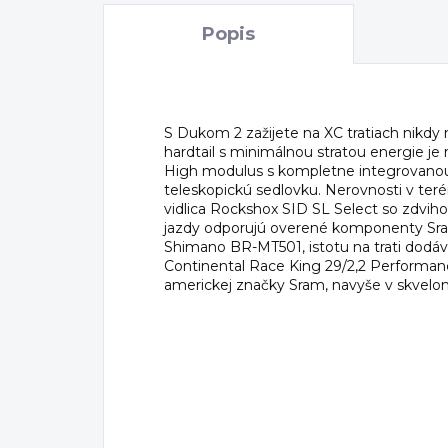
Popis
S Dukom 2 zažijete na XC tratiach nikdy
hardtail s minimálnou stratou energie je
High modulus s kompletne integrovanou 
teleskopickú sedlovku. Nerovnosti v teré
vidlica Rockshox SID SL Select so zdv
jazdy odporujú overené komponenty Sra
Shimano BR-MT501, istotu na trati dodáva
Continental Race King 29/2,2 Performanc
americkej značky Sram, navyše v skvel