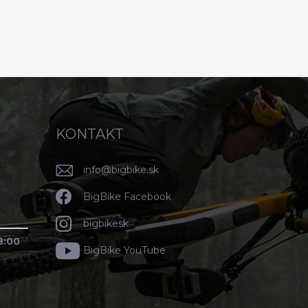
KONTAKT
info
@
bigbike.sk
BigBike Facebook
bigbikesk
8:00
BigBike YouTube