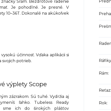
Predn
 značky Sram. Bezdrôtové radenie
 mať. Je pohodlné. Je presné. V
zety 10–36T. Dokonalé na akúkoľvek
Preha
Preš
Raden
ysokú účinnosť. Vďaka aplikácii si
Ráfik
 svojich potrieb.
Rám
:
é výplety Scope
Reťaz
ným zázrakom. Sú tuhé. Vydržia aj
 vymeníš ľahko. Tubeless Ready
Rok
:
i sme ich do širokých plášťov