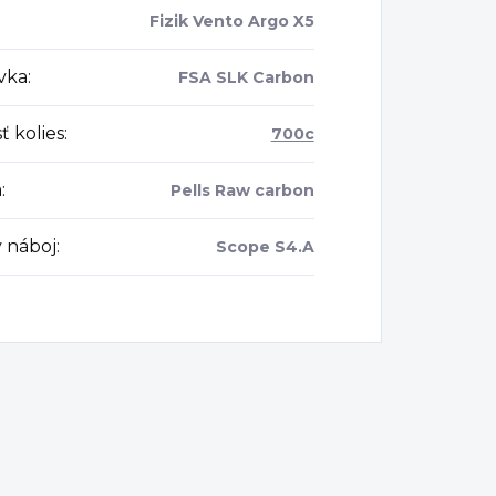
Fizik Vento Argo X5
vka
:
FSA SLK Carbon
ť kolies
:
700c
a
:
Pells Raw carbon
 náboj
:
Scope S4.A