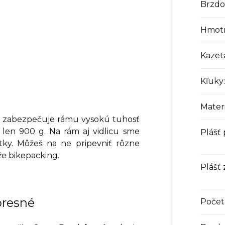
Brzdo
Hmotn
Kazet
Kľuky
:
Materi
ht zabezpečuje rámu vysokú tuhosť
 len 900 g. Na rám aj vidlicu sme
Plášť
tky. Môžeš na ne pripevniť rôzne
že bikepacking.
Plášť
presné
Počet 