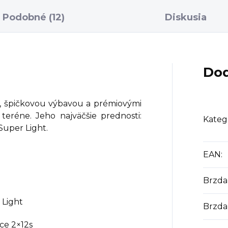
Podobné (12)
Diskusia
Dod
u, špičkovou výbavou a prémiovými
teréne. Jeho najväčšie prednosti:
Kateg
Super Light.
EAN
:
Brzda
 Light
Brzda
ce 2×12s