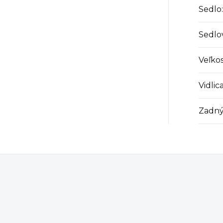
Sedlo
:
Sedlo
Veľkos
Vidlic
Zadný