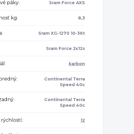
vé páky
:
Sram Force AXS
osť kg
:
8,3
a
:
Sram XG-1270 10-36t
Sram Force 2x12s
ál
:
karbon
 predný
:
Continental Terra
Speed 40c
 zadný
:
Continental Terra
Speed 40c
rýchlostí
:
12