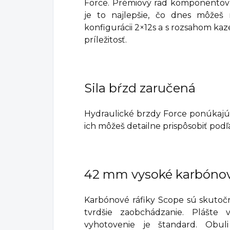
Force. Prémiový rad komponentov
je to najlepšie, čo dnes môžeš
konfigurácii 2×12s a s rozsahom ka
príležitosť.
Sila bŕzd zaručená
Hydraulické brzdy Force ponúkajú v
ich môžeš detailne prispôsobiť podľa
42 mm vysoké karbónov
Karbónové ráfiky Scope sú skutoč
tvrdšie zaobchádzanie. Plášte
vyhotovenie je štandard. Obul