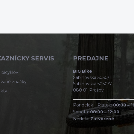
AZNÍCKY SERVIS
PREDAJNE
BIG Bike
 bicyklov
Sabinovská 5050/11
vané značky
Sabinovská 5050/7
080 01 Prešov
kty
Pondelok – Piatok:
08:00 – 1
Sobota:
08:00 – 12:00
Nedeľa:
Zatvorené