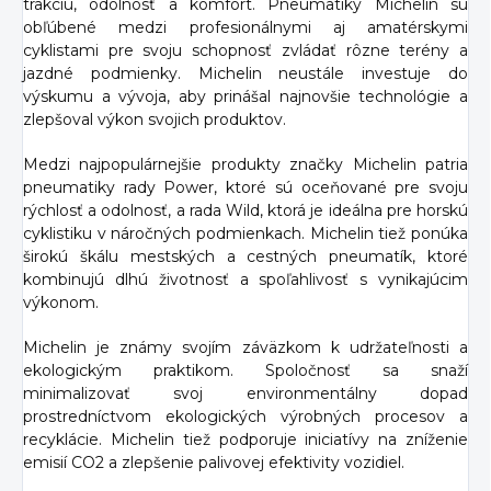
trakciu, odolnosť a komfort. Pneumatiky Michelin sú
obľúbené medzi profesionálnymi aj amatérskymi
cyklistami pre svoju schopnosť zvládať rôzne terény a
jazdné podmienky. Michelin neustále investuje do
výskumu a vývoja, aby prinášal najnovšie technológie a
zlepšoval výkon svojich produktov.
Medzi najpopulárnejšie produkty značky Michelin patria
pneumatiky rady Power, ktoré sú oceňované pre svoju
rýchlosť a odolnosť, a rada Wild, ktorá je ideálna pre horskú
cyklistiku v náročných podmienkach. Michelin tiež ponúka
širokú škálu mestských a cestných pneumatík, ktoré
kombinujú dlhú životnosť a spoľahlivosť s vynikajúcim
výkonom.
Michelin je známy svojím záväzkom k udržateľnosti a
ekologickým praktikom. Spoločnosť sa snaží
minimalizovať svoj environmentálny dopad
prostredníctvom ekologických výrobných procesov a
recyklácie. Michelin tiež podporuje iniciatívy na zníženie
emisií CO2 a zlepšenie palivovej efektivity vozidiel.