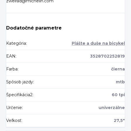
zweirad@michelin.com
Dodatočné parametre
Kategória
:
Plášte a duše na bicykel
EAN
:
3528702252819
Farba
:
čierna
Spôsob jazdy
:
mtb
Špecifikácia2
:
60 tpi
Určenie
:
univerzálne
Veľkosť
:
27,5"