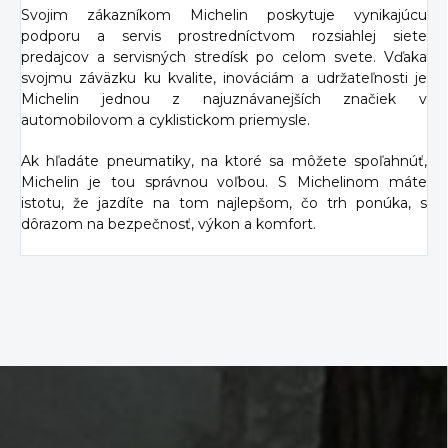
Svojim zákazníkom Michelin poskytuje vynikajúcu
podporu a servis prostredníctvom rozsiahlej siete
predajcov a servisných stredísk po celom svete. Vďaka
svojmu záväzku ku kvalite, inováciám a udržateľnosti je
Michelin jednou z najuznávanejších značiek v
automobilovom a cyklistickom priemysle.
Ak hľadáte pneumatiky, na ktoré sa môžete spoľahnúť,
Michelin je tou správnou voľbou. S Michelinom máte
istotu, že jazdíte na tom najlepšom, čo trh ponúka, s
dôrazom na bezpečnosť, výkon a komfort.
Z
á
p
ä