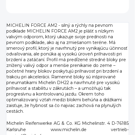
OPÝTAŤ SA
MICHELIN FORCE AM2 - silný a rýchly na pevnom
podklade MICHELIN FORCE AM2 je plášť s nízkym
valivým odporom, ktorý ukazuje svoje prednosti na
pevnom podklade, ako aj na zmiešanom teréne. Má
smerový profil, ktorý je navrhnutý pre vynikajúcu účinnosť
odvaľovania, ale ponúka aj vysokú úroveň priľnavosti pri
brzdení a zatáčaní. Profil má predĺžené stredné bloky pre
znížený valivý odpor a menšie prenikanie do zeme –
početné hrany blokov poskytujú priľnavosť pri brzdení a
trakciu pri akcelerácii. Ramenné bloky sú inšpirované
pneumatikami Michelin DH22 a navrhnuté pre vysokú
priľnavosť a stabilitu v zákrutách – a umožňujú tak
progresívnu a kontrolovanú jazdu. Okrem toho
optimalizovaný vzťah medzi blokmi behúňa a drážkami
zaisťuje, že hybnosť sa čo najviac zachová na plynulých
cestách.
Michelin Reifenwerke AG & Co. KG Michelinstr. 4 D-76185
Karlsruhe www.michelin.de vertrieb-