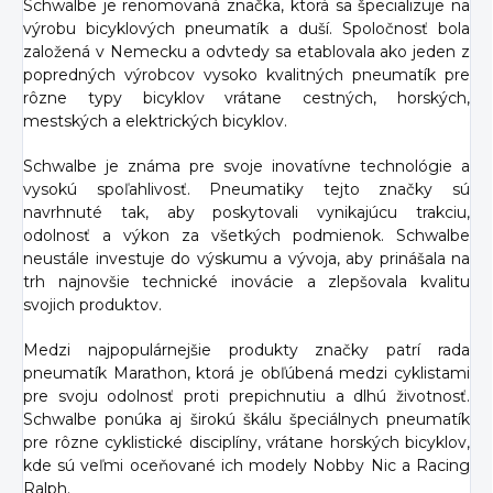
Schwalbe je renomovaná značka, ktorá sa špecializuje na
výrobu bicyklových pneumatík a duší. Spoločnosť bola
založená v Nemecku a odvtedy sa etablovala ako jeden z
popredných výrobcov vysoko kvalitných pneumatík pre
rôzne typy bicyklov vrátane cestných, horských,
mestských a elektrických bicyklov.
Schwalbe je známa pre svoje inovatívne technológie a
vysokú spoľahlivosť. Pneumatiky tejto značky sú
navrhnuté tak, aby poskytovali vynikajúcu trakciu,
odolnosť a výkon za všetkých podmienok. Schwalbe
neustále investuje do výskumu a vývoja, aby prinášala na
trh najnovšie technické inovácie a zlepšovala kvalitu
svojich produktov.
Medzi najpopulárnejšie produkty značky patrí rada
pneumatík Marathon, ktorá je obľúbená medzi cyklistami
pre svoju odolnosť proti prepichnutiu a dlhú životnosť.
Schwalbe ponúka aj širokú škálu špeciálnych pneumatík
pre rôzne cyklistické disciplíny, vrátane horských bicyklov,
kde sú veľmi oceňované ich modely Nobby Nic a Racing
Ralph.