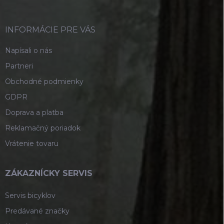
ä
t
i
INFORMÁCIE PRE VÁS
e
Napísali o nás
Partneri
Obchodné podmienky
GDPR
Doprava a platba
Reklamačný poriadok
Vrátenie tovaru
ZÁKAZNÍCKY SERVIS
Servis bicyklov
Predávané značky