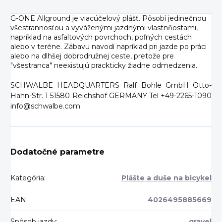
G-ONE Allground je viacúčelový plášť. Pôsobí jedinečnou
všestrannosťou a vyváženými jazdnými vlastnňostami,
napríklad na asfaltových povrchoch, poľných cestách
alebo v teréne. Zábavu navodí napríklad pri jazde po práci
alebo na dlhšej dobrodružnej ceste, pretože pre
"všestranca" neexistujú prackticky žiadne odmedzenia.
SCHWALBE HEADQUARTERS Ralf Bohle GmbH Otto-
Hahn-Str. 1 51580 Reichshof GERMANY Tel +49-2265-1090
info@schwalbe.com
Dodatočné parametre
Kategória
:
Plášte a duše na bicykel
EAN
:
4026495885669
Spôsob jazdy
:
gravel