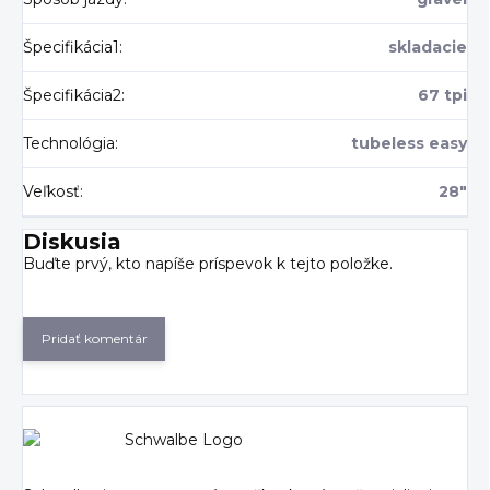
Špecifikácia1
:
skladacie
Špecifikácia2
:
67 tpi
Technológia
:
tubeless easy
Veľkosť
:
28"
Diskusia
Buďte prvý, kto napíše príspevok k tejto položke.
Pridať komentár