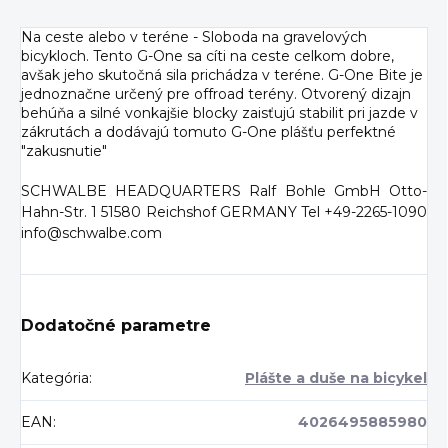
Na ceste alebo v teréne - Sloboda na gravelových
bicykloch. Tento G-One sa cíti na ceste celkom dobre,
avšak jeho skutočná sila prichádza v teréne. G-One Bite je
jednoznačne určený pre offroad terény. Otvorený dizajn
behúňa a silné vonkajšie blocky zaisťujú stabilit pri jazde v
zákrutách a dodávajú tomuto G-One plášťu perfektné
"zakusnutie"
SCHWALBE HEADQUARTERS Ralf Bohle GmbH Otto-
Hahn-Str. 1 51580 Reichshof GERMANY Tel +49-2265-1090
info@schwalbe.com
Dodatočné parametre
Kategória
:
Plášte a duše na bicykel
EAN
:
4026495885980