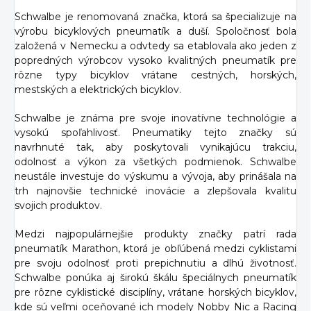
Schwalbe je renomovaná značka, ktorá sa špecializuje na
výrobu bicyklových pneumatík a duší. Spoločnosť bola
založená v Nemecku a odvtedy sa etablovala ako jeden z
popredných výrobcov vysoko kvalitných pneumatík pre
rôzne typy bicyklov vrátane cestných, horských,
mestských a elektrických bicyklov.
Schwalbe je známa pre svoje inovatívne technológie a
vysokú spoľahlivosť. Pneumatiky tejto značky sú
navrhnuté tak, aby poskytovali vynikajúcu trakciu,
odolnosť a výkon za všetkých podmienok. Schwalbe
neustále investuje do výskumu a vývoja, aby prinášala na
trh najnovšie technické inovácie a zlepšovala kvalitu
svojich produktov.
Medzi najpopulárnejšie produkty značky patrí rada
pneumatík Marathon, ktorá je obľúbená medzi cyklistami
pre svoju odolnosť proti prepichnutiu a dlhú životnosť.
Schwalbe ponúka aj širokú škálu špeciálnych pneumatík
pre rôzne cyklistické disciplíny, vrátane horských bicyklov,
kde sú veľmi oceňované ich modely Nobby Nic a Racing