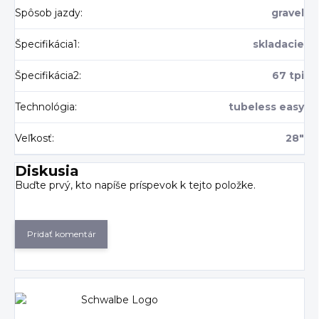
Spôsob jazdy
:
gravel
Špecifikácia1
:
skladacie
Špecifikácia2
:
67 tpi
Technológia
:
tubeless easy
Veľkosť
:
28"
Diskusia
Buďte prvý, kto napíše príspevok k tejto položke.
Pridať komentár