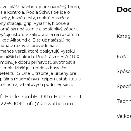
avel plášť navrhnutý pre náročný terén,
Dod
ita a kontrola. Podľa Schwalbe ide o
seky, lesné cesty, mokré pasáže a
ny strácajú grip. Výrazné, hlboké a
orné samočistenie a spoľahlivý záber aj
vyšujú istotu v zákrutách a na rozbitom
Kateg
 kde Allround či Bite už narážajú na
stupná v rôznych prevedeniach,
rmance verzii, ktoré poskytujú vysokú
EAN
:
j pri nižších tlakoch. Použitá zmes ADDIX
inuje dobrú priľnavosť, životnosť a
enok. Plášť je Tubeless Easy, čo
Spôso
 defektu. G‑One Ultrabite je určený pre
 plášť s maximálnym gripom, stabilitou a
railoch aj v blatových podmienkach.
Špecif
Bohle GmbH Otto-Hahn-Str. 1
Techn
-2265-1090 info@schwalbe.com
Veľko