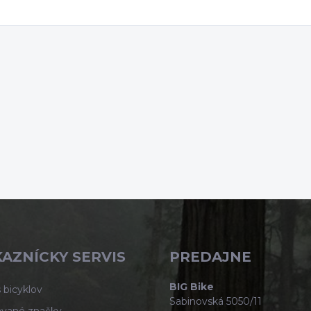
AZNÍCKY SERVIS
PREDAJNE
BIG Bike
 bicyklov
Sabinovská 5050/11