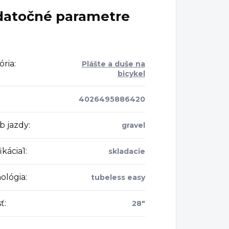
atočné parametre
ória
:
Plášte a duše na
bicykel
4026495886420
b jazdy
:
gravel
ikácia1
:
skladacie
ológia
:
tubeless easy
sť
:
28"