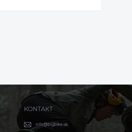
KONTAKT
info
@
bigbike.sk