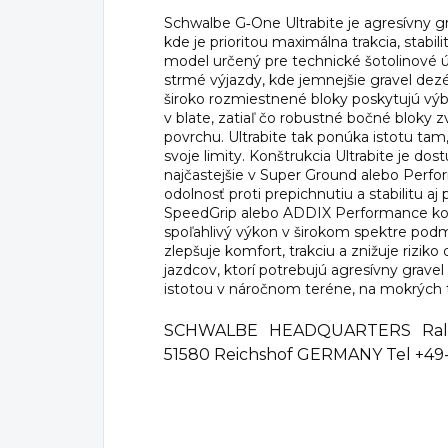
Schwalbe G‑One Ultrabite je agresívny gr
kde je prioritou maximálna trakcia, stabil
model určený pre technické šotolinové ú
strmé výjazdy, kde jemnejšie gravel dezé
široko rozmiestnené bloky poskytujú výb
v blate, zatiaľ čo robustné bočné bloky z
povrchu. Ultrabite tak ponúka istotu tam,
svoje limity. Konštrukcia Ultrabite je do
najčastejšie v Super Ground alebo Perfo
odolnosť proti prepichnutiu a stabilitu a
SpeedGrip alebo ADDIX Performance komb
spoľahlivý výkon v širokom spektre podmi
zlepšuje komfort, trakciu a znižuje riziko
jazdcov, ktorí potrebujú agresívny gravel
istotou v náročnom teréne, na mokrých t
SCHWALBE HEADQUARTERS Ralf 
51580 Reichshof GERMANY Tel +49