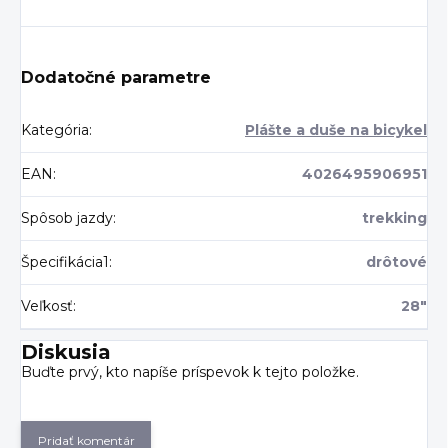
Dodatočné parametre
Kategória
:
Plášte a duše na bicykel
EAN
:
4026495906951
Spôsob jazdy
:
trekking
Špecifikácia1
:
drôtové
Veľkosť
:
28"
Diskusia
Buďte prvý, kto napíše príspevok k tejto položke.
Pridať komentár