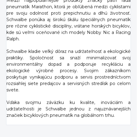
Medzi najpopulárnejšie produkty značky patrí rada
pneumatík Marathon, ktorá je obľúbená medzi cyklistami
pre svoju odolnosť proti prepichnutiu a dlhú životnosť.
Schwalbe ponúka aj širokú škálu špeciálnych pneumatík
pre rôzne cyklistické disciplíny, vrátane horských bicyklov,
kde sú veľmi oceňované ich modely Nobby Nic a Racing
Ralph.
Schwalbe kladie veľký dôraz na udržateľnosť a ekologické
praktiky. Spoločnosť sa snaží minimalizovať svoj
environmentálny dopad a podporuje recykláciu a
ekologické výrobné procesy. Svojim zákazníkom
poskytuje vynikajúcu podporu a servis prostredníctvom
rozsiahlej siete predajcov a servisných stredísk po celom
svete.
Vďaka svojmu záväzku ku kvalite, inováciám a
udržateľnosti je Schwalbe jednou z najuznávanejších
značiek bicyklových pneumatík na globálnom trhu.