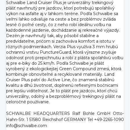
Schwalbe Land Cruiser Plus je univerzálny trekingový
plášť navrhnutý pre jazdcov, ktorí potrebujú spoľahlivý
výkon na asfalte aj v ľahkom teréne. Podľa Schwalbe sa
veľmi ľahko odvaľuje na ceste a bez problémov zvláda
lesné či poľné cesty, čo z neho robí ideálnu voľbu na
každodenné jazdenie, dochádzanie aj rekreačné výjazdy.
Dezén je navrhnutý tak, aby pôsobil stabilne a
predvídateľne, pričom si zachováva komfort a istotu v
rôznych podmienkach. Verzia Plus využíva 3 mm hrubú
ochrannú vrstvu PunctureGuard, ktorá výrazne zvyšuje
odolnosť proti prepichnutiu a robí z plášťa spoľahlivú voľbu
aj pre e‑biky do 25 km/h. Podľa Schwalbe je plášť
vyrobený z ekologickejšej Green Compound zmesi, ktorá
kombinuje obnoviteľné a recyklované materiály. Land
Cruiser Plus patrí do Active Line, čo znamená stabilnú
kvalitu a dlhú životnosť, doplnenú reflexnými bočnicami
pre lepšiu viditeľnosť. Je to plášť pre jazdcov, ktorí chcú
univerzálny, odolný a bezproblémový trekingový plášť na
celoročné používanie.
SCHWALBE HEADQUARTERS Ralf Bohle GmbH Otto-
Hahn-Str. 1 51580 Reichshof GERMANY Tel +49-2265-1090
info@schwalbe.com