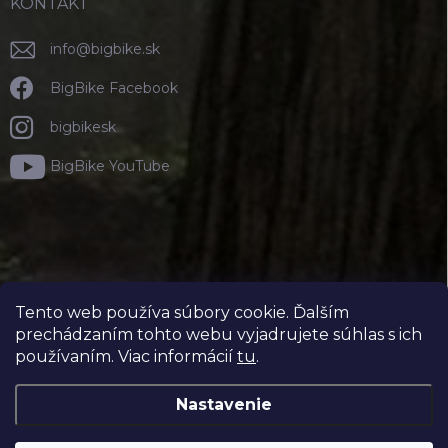
KONTAKT
info
@
bigbike.sk
BigBike Facebook
bigbikesk
BigBike YouTube
Tento web používa súbory cookie. Ďalším
prechádzaním tohto webu vyjadrujete súhlas s ich
používaním. Viac informácií
tu
.
Nastavenie