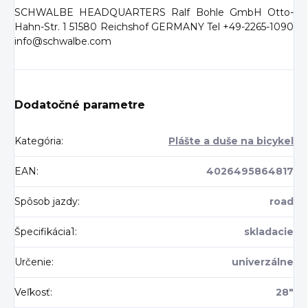
SCHWALBE HEADQUARTERS Ralf Bohle GmbH Otto-
Hahn-Str. 1 51580 Reichshof GERMANY Tel +49-2265-1090
info@schwalbe.com
Dodatočné parametre
Kategória
:
Plášte a duše na bicykel
EAN
:
4026495864817
Spôsob jazdy
:
road
Špecifikácia1
:
skladacie
Určenie
:
univerzálne
Veľkosť
:
28"