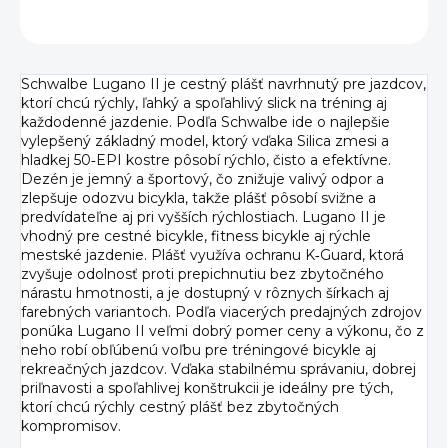
OPÝTAŤ SA
Schwalbe Lugano II je cestný plášť navrhnutý pre jazdcov,
ktorí chcú rýchly, ľahký a spoľahlivý slick na tréning aj
každodenné jazdenie. Podľa Schwalbe ide o najlepšie
vylepšený základný model, ktorý vďaka Silica zmesi a
hladkej 50‑EPI kostre pôsobí rýchlo, čisto a efektívne.
Dezén je jemný a športový, čo znižuje valivý odpor a
zlepšuje odozvu bicykla, takže plášť pôsobí svižne a
predvídateľne aj pri vyšších rýchlostiach. Lugano II je
vhodný pre cestné bicykle, fitness bicykle aj rýchle
mestské jazdenie. Plášť využíva ochranu K‑Guard, ktorá
zvyšuje odolnosť proti prepichnutiu bez zbytočného
nárastu hmotnosti, a je dostupný v rôznych šírkach aj
farebných variantoch. Podľa viacerých predajných zdrojov
ponúka Lugano II veľmi dobrý pomer ceny a výkonu, čo z
neho robí obľúbenú voľbu pre tréningové bicykle aj
rekreačných jazdcov. Vďaka stabilnému správaniu, dobrej
priľnavosti a spoľahlivej konštrukcii je ideálny pre tých,
ktorí chcú rýchly cestný plášť bez zbytočných
kompromisov.