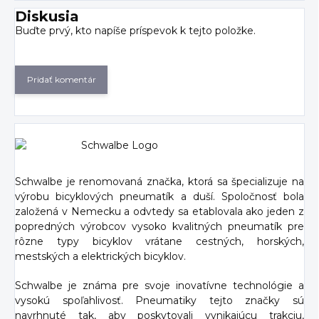
Diskusia
Buďte prvý, kto napíše príspevok k tejto položke.
Pridať komentár
Schwalbe je renomovaná značka, ktorá sa špecializuje na
výrobu bicyklových pneumatík a duší. Spoločnosť bola
založená v Nemecku a odvtedy sa etablovala ako jeden z
popredných výrobcov vysoko kvalitných pneumatík pre
rôzne typy bicyklov vrátane cestných, horských,
mestských a elektrických bicyklov.
Schwalbe je známa pre svoje inovatívne technológie a
vysokú spoľahlivosť. Pneumatiky tejto značky sú
navrhnuté tak, aby poskytovali vynikajúcu trakciu,