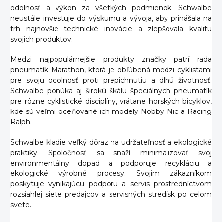
odolnosť a výkon za všetkých podmienok. Schwalbe
neustále investuje do výskumu a vývoja, aby prinášala na
trh najnovšie technické inovácie a zlepšovala kvalitu
svojich produktov.
Medzi najpopulárnejšie produkty značky patrí rada
pneumatík Marathon, ktorá je obľúbená medzi cyklistami
pre svoju odolnosť proti prepichnutiu a dlhú životnosť.
Schwalbe ponúka aj širokú škálu špeciálnych pneumatík
pre rôzne cyklistické disciplíny, vrátane horských bicyklov,
kde sú veľmi oceňované ich modely Nobby Nic a Racing
Ralph.
Schwalbe kladie veľký dôraz na udržateľnosť a ekologické
praktiky. Spoločnosť sa snaží minimalizovať svoj
environmentálny dopad a podporuje recykláciu a
ekologické výrobné procesy. Svojim zákazníkom
poskytuje vynikajúcu podporu a servis prostredníctvom
rozsiahlej siete predajcov a servisných stredísk po celom
svete.