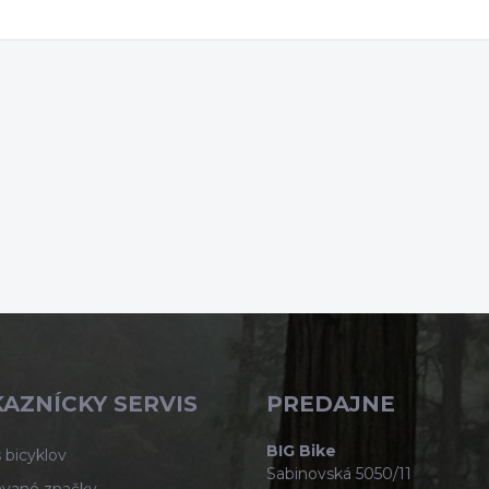
AZNÍCKY SERVIS
PREDAJNE
BIG Bike
 bicyklov
Sabinovská 5050/11