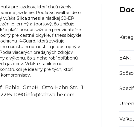
utý pre jazdcov, ktorí chcú rýchly,
Dod
ždodenné jazdenie. Podľa Schwalbe ide o
ý vďaka Silica zmesi a hladkej 50‑EPI
Dezén je jemný a športový, čo znižuje
akže plášť pôsobí svižne a predvídateľne
vhodný pre cestné bicykle, fitness bicykle
Kateg
a ochranu K‑Guard, ktorá zvyšuje
ého nárastu hmotnosti, a je dostupný v
 Podľa viacerých predajných zdrojov
EAN
:
y a výkonu, čo z neho robí obľúbenú
ných jazdcov. Vďaka stabilnému
konštrukcii je ideálny pre tých, ktorí
Spôso
h kompromisov.
Bohle GmbH Otto-Hahn-Str. 1
Špecif
-2265-1090 info@schwalbe.com
Určen
Veľko