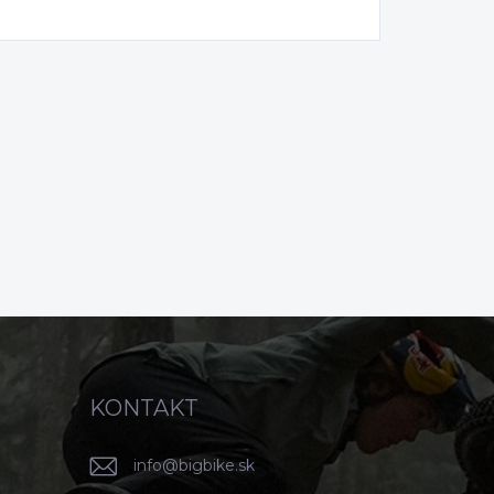
KONTAKT
info
@
bigbike.sk