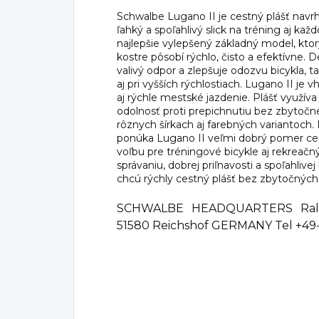
Schwalbe Lugano II je cestný plášť navrhn
ľahký a spoľahlivý slick na tréning aj ka
najlepšie vylepšený základný model, ktor
kostre pôsobí rýchlo, čisto a efektívne. 
valivý odpor a zlepšuje odozvu bicykla, t
aj pri vyšších rýchlostiach. Lugano II je 
aj rýchle mestské jazdenie. Plášť využív
odolnosť proti prepichnutiu bez zbytočn
rôznych šírkach aj farebných variantoch.
ponúka Lugano II veľmi dobrý pomer cen
voľbu pre tréningové bicykle aj rekreač
správaniu, dobrej priľnavosti a spoľahlivej 
chcú rýchly cestný plášť bez zbytočnýc
SCHWALBE HEADQUARTERS Ralf 
51580 Reichshof GERMANY Tel +49