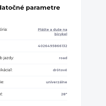
atočné parametre
ória
:
Plášte a duše na
bicykel
4026495866132
b jazdy
:
road
ikácia1
:
drôtové
ie
:
univerzálne
sť
:
28"