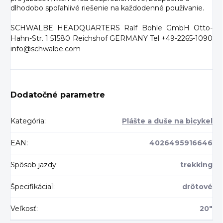
dlhodobo spoľahlivé riešenie na každodenné používanie.
SCHWALBE HEADQUARTERS Ralf Bohle GmbH Otto-
Hahn-Str. 1 51580 Reichshof GERMANY Tel +49-2265-1090
info@schwalbe.com
Dodatočné parametre
Kategória
:
Plášte a duše na bicykel
EAN
:
4026495916646
Spôsob jazdy
:
trekking
Špecifikácia1
:
drôtové
Veľkosť
:
20"