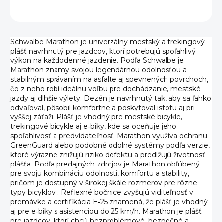
OPÝTAŤ SA
Schwalbe Marathon je univerzálny mestský a trekingový
plášť navrhnutý pre jazdcov, ktorí potrebujú spoľahlivý
výkon na každodenné jazdenie. Podľa Schwalbe je
Marathon známy svojou legendárnou odolnosťou a
stabilným správaním na asfalte aj spevnených povrchoch,
čo z neho robí ideálnu voľbu pre dochádzanie, mestské
jazdy aj dlhšie výlety. Dezén je navrhnutý tak, aby sa ľahko
odvaľoval, pôsobil komfortne a poskytoval istotu aj pri
vyššej záťaži. Plášť je vhodný pre mestské bicykle,
trekingové bicykle aj e‑biky, kde sa oceňuje jeho
spoľahlivosť a predvídateľnosť. Marathon využíva ochranu
GreenGuard alebo podobné odolné systémy podľa verzie,
ktoré výrazne znižujú riziko defektu a predlžujú životnosť
plášťa. Podľa predajných zdrojov je Marathon obľúbený
pre svoju kombináciu odolnosti, komfortu a stability,
pričom je dostupný v širokej škále rozmerov pre rôzne
typy bicyklov . Reflexné bočnice zvyšujú viditeľnosť v
premávke a certifikácia E‑25 znamená, že plášť je vhodný
aj pre e‑biky s asistenciou do 25 km/h. Marathon je plášť
pre jazdcov, ktorí chcú bezproblémové, bezpečné a