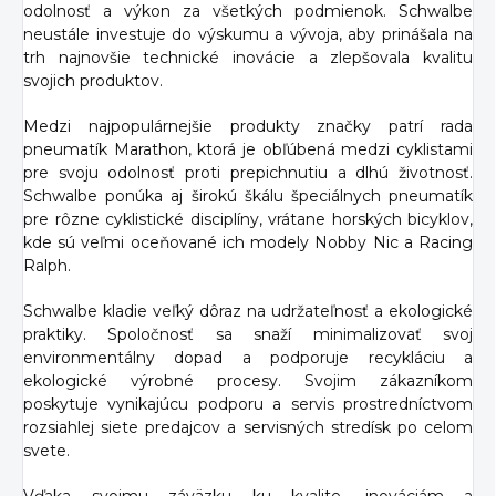
odolnosť a výkon za všetkých podmienok. Schwalbe
neustále investuje do výskumu a vývoja, aby prinášala na
trh najnovšie technické inovácie a zlepšovala kvalitu
svojich produktov.
Medzi najpopulárnejšie produkty značky patrí rada
pneumatík Marathon, ktorá je obľúbená medzi cyklistami
pre svoju odolnosť proti prepichnutiu a dlhú životnosť.
Schwalbe ponúka aj širokú škálu špeciálnych pneumatík
pre rôzne cyklistické disciplíny, vrátane horských bicyklov,
kde sú veľmi oceňované ich modely Nobby Nic a Racing
Ralph.
Schwalbe kladie veľký dôraz na udržateľnosť a ekologické
praktiky. Spoločnosť sa snaží minimalizovať svoj
environmentálny dopad a podporuje recykláciu a
ekologické výrobné procesy. Svojim zákazníkom
poskytuje vynikajúcu podporu a servis prostredníctvom
rozsiahlej siete predajcov a servisných stredísk po celom
svete.