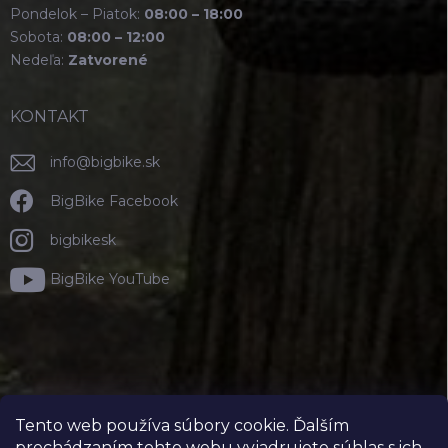
Pondelok – Piatok:
08:00 – 18:00
Sobota:
08:00 – 12:00
Nedeľa:
Zatvorené
KONTAKT
info
@
bigbike.sk
BigBike Facebook
bigbikesk
BigBike YouTube
Tento web používa súbory cookie. Ďalším
prechádzaním tohto webu vyjadrujete súhlas s ich