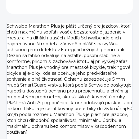
OPÝTAŤ SA
Schwalbe Marathon Plus je plášť určený pre jazdcov, ktorí
chcú maximálnu spoľahlivosť a bezstarostné jazdenie v
meste aj na dlhších trasách. Podľa Schwalbe ide o ich
najpredávanejší model a zároveň o plášť s najvyššou
ochranou proti defektu v kategórii bežných pneumatík.
Dezén sa ľahko odvaľuje na asfalte, pôsobí stabilne a
komfortne, pričom si zachováva istotu aj pri vyššej záťaži.
Marathon Plus je vhodný pre mestské bicykle, trekingové
bicykle aj e‑biky, kde sa oceňuje jeho predvídateľné
správanie a dlhá životnosť. Ochranu zabezpečuje 5 mm
hrubá SmartGuard vrstva, ktorá podľa Schwalbe poskytuje
najlepšiu dostupnú ochranu proti prepichnutiu a chráni aj
pred ostrými predmetmi, ako sú sklo či kovové úlomky.
Plášť má Anti‑Aging bočnice, ktoré odolávajú praskaniu pri
nízkom tlaku, a je certifikovaný pre e‑biky do 25 km/h aj 50
km/h podľa rozmeru. Marathon Plus je plášť pre jazdcov,
ktorí chcú dlhodobú spoľahlivosť, minimálnu údržbu a
maximálnu ochranu bez kompromisov v každodennom
používaní.