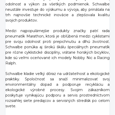
odolnosť a výkon za všetkých podmienok. Schwalbe
neustále investuje do výskumu a vývoja, aby prinášala na
trh najnovšie technické inovácie a zlepšovala kvalitu
svojich produktov.
Medzi najpopulárnejšie produkty značky patrí rada
pneumatík Marathon, ktorá je obľúbená medzi cyklistami
pre svoju odolnosť proti prepichnutiu a dlhú životnosť.
Schwalbe ponúka aj širokú škálu špeciálnych pneumatík
pre rôzne cyklistické disciplíny, vrátane horských bicyklov,
kde sú veľmi oceňované ich modely Nobby Nic a Racing
Ralph.
Schwalbe kladie veľký dôraz na udržateľnosť a ekologické
praktiky. Spoločnosť sa snaží minimalizovať svoj
environmentálny dopad a podporuje recykláciu a
ekologické výrobné procesy. Svojim zákazníkom
poskytuje vynikajúcu podporu a servis prostredníctvom
rozsiahlej siete predajcov a servisných stredísk po celom
svete.