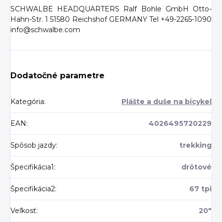
SCHWALBE HEADQUARTERS Ralf Bohle GmbH Otto-
Hahn-Str. 1 51580 Reichshof GERMANY Tel +49-2265-1090
info@schwalbe.com
Dodatočné parametre
Kategória
:
Plášte a duše na bicykel
EAN
:
4026495720229
Spôsob jazdy
:
trekking
Špecifikácia1
:
drôtové
Špecifikácia2
:
67 tpi
Veľkosť
:
20"