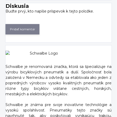
Diskusia
Buďte prvý, kto napíše príspevok k tejto položke.
Pridať komentár
Schwalbe je renomovaná značka, ktorá sa špecializuje na
výrobu bicyklových pneumatík a duší. Spoločnosť bola
založená v Nemecku a odvtedy sa etablovala ako jeden z
popredných výrobcov vysoko kvalitných pneumatík pre
rôzne typy bicyklov vrátane cestných, horských,
mestských a elektrických bicyklov.
Schwalbe je známa pre svoje inovatívne technológie a
vysokú spoľahlivosť. Pneumatiky tejto značky sú
navrhnuté tak, aby poskytovali vynikajúcu trakciu,