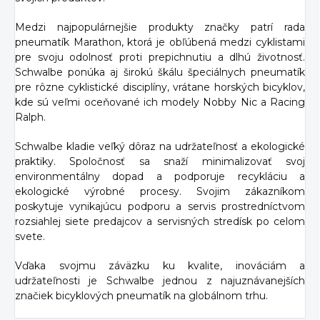
Medzi najpopulárnejšie produkty značky patrí rada
pneumatík Marathon, ktorá je obľúbená medzi cyklistami
pre svoju odolnosť proti prepichnutiu a dlhú životnosť.
Schwalbe ponúka aj širokú škálu špeciálnych pneumatík
pre rôzne cyklistické disciplíny, vrátane horských bicyklov,
kde sú veľmi oceňované ich modely Nobby Nic a Racing
Ralph.
Schwalbe kladie veľký dôraz na udržateľnosť a ekologické
praktiky. Spoločnosť sa snaží minimalizovať svoj
environmentálny dopad a podporuje recykláciu a
ekologické výrobné procesy. Svojim zákazníkom
poskytuje vynikajúcu podporu a servis prostredníctvom
rozsiahlej siete predajcov a servisných stredísk po celom
svete.
Vďaka svojmu záväzku ku kvalite, inováciám a
udržateľnosti je Schwalbe jednou z najuznávanejších
značiek bicyklových pneumatík na globálnom trhu.