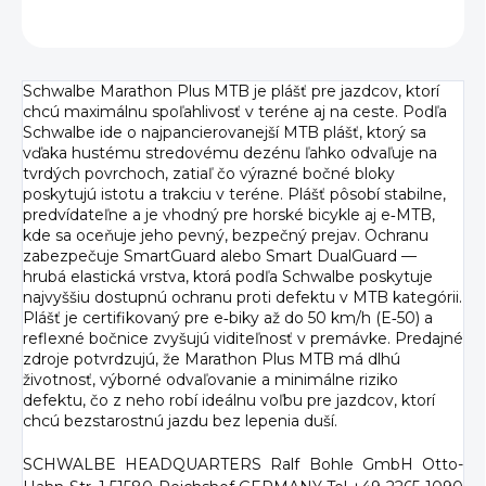
OPÝTAŤ SA
Schwalbe Marathon Plus MTB je plášť pre jazdcov, ktorí
chcú maximálnu spoľahlivosť v teréne aj na ceste. Podľa
Schwalbe ide o najpancierovanejší MTB plášť, ktorý sa
vďaka hustému stredovému dezénu ľahko odvaľuje na
tvrdých povrchoch, zatiaľ čo výrazné bočné bloky
poskytujú istotu a trakciu v teréne. Plášť pôsobí stabilne,
predvídateľne a je vhodný pre horské bicykle aj e‑MTB,
kde sa oceňuje jeho pevný, bezpečný prejav. Ochranu
zabezpečuje SmartGuard alebo Smart DualGuard —
hrubá elastická vrstva, ktorá podľa Schwalbe poskytuje
najvyššiu dostupnú ochranu proti defektu v MTB kategórii.
Plášť je certifikovaný pre e‑biky až do 50 km/h (E‑50) a
reflexné bočnice zvyšujú viditeľnosť v premávke. Predajné
zdroje potvrdzujú, že Marathon Plus MTB má dlhú
životnosť, výborné odvaľovanie a minimálne riziko
defektu, čo z neho robí ideálnu voľbu pre jazdcov, ktorí
chcú bezstarostnú jazdu bez lepenia duší.
SCHWALBE HEADQUARTERS Ralf Bohle GmbH Otto-