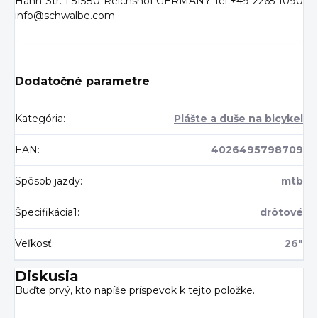
Hahn-Str. 1 51580 Reichshof GERMANY Tel +49-2265-1090
info@schwalbe.com
Dodatočné parametre
Kategória
:
Plášte a duše na bicykel
EAN
:
4026495798709
Spôsob jazdy
:
mtb
Špecifikácia1
:
drôtové
Veľkosť
:
26"
Diskusia
Buďte prvý, kto napíše príspevok k tejto položke.