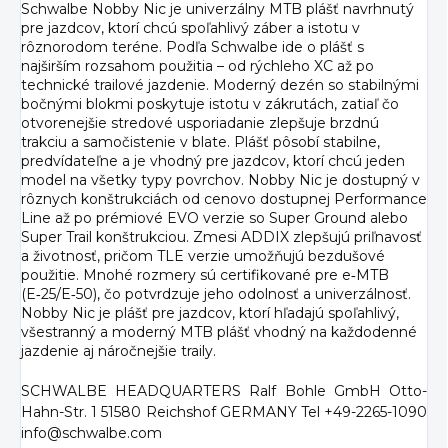
Schwalbe Nobby Nic je univerzálny MTB plášť navrhnutý
pre jazdcov, ktorí chcú spoľahlivý záber a istotu v
rôznorodom teréne. Podľa Schwalbe ide o plášť s
najširším rozsahom použitia – od rýchleho XC až po
technické trailové jazdenie. Moderný dezén so stabilnými
bočnými blokmi poskytuje istotu v zákrutách, zatiaľ čo
otvorenejšie stredové usporiadanie zlepšuje brzdnú
trakciu a samočistenie v blate. Plášť pôsobí stabilne,
predvídateľne a je vhodný pre jazdcov, ktorí chcú jeden
model na všetky typy povrchov. Nobby Nic je dostupný v
rôznych konštrukciách od cenovo dostupnej Performance
Line až po prémiové EVO verzie so Super Ground alebo
Super Trail konštrukciou. Zmesi ADDIX zlepšujú priľnavosť
a životnosť, pričom TLE verzie umožňujú bezdušové
použitie. Mnohé rozmery sú certifikované pre e‑MTB
(E‑25/E‑50), čo potvrdzuje jeho odolnosť a univerzálnosť.
Nobby Nic je plášť pre jazdcov, ktorí hľadajú spoľahlivý,
všestranný a moderný MTB plášť vhodný na každodenné
jazdenie aj náročnejšie traily.
SCHWALBE HEADQUARTERS Ralf Bohle GmbH Otto-
Hahn-Str. 1 51580 Reichshof GERMANY Tel +49-2265-1090
info@schwalbe.com