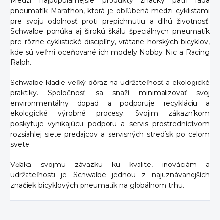
Medzi najpopulárnejšie produkty značky patrí rada
pneumatík Marathon, ktorá je obľúbená medzi cyklistami
pre svoju odolnosť proti prepichnutiu a dlhú životnosť.
Schwalbe ponúka aj širokú škálu špeciálnych pneumatík
pre rôzne cyklistické disciplíny, vrátane horských bicyklov,
kde sú veľmi oceňované ich modely Nobby Nic a Racing
Ralph.
Schwalbe kladie veľký dôraz na udržateľnosť a ekologické
praktiky. Spoločnosť sa snaží minimalizovať svoj
environmentálny dopad a podporuje recykláciu a
ekologické výrobné procesy. Svojim zákazníkom
poskytuje vynikajúcu podporu a servis prostredníctvom
rozsiahlej siete predajcov a servisných stredísk po celom
svete.
Vďaka svojmu záväzku ku kvalite, inováciám a
udržateľnosti je Schwalbe jednou z najuznávanejších
značiek bicyklových pneumatík na globálnom trhu.