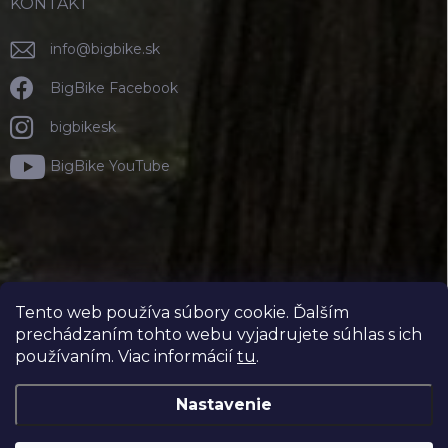
KONTAKT
info
@
bigbike.sk
BigBike Facebook
bigbikesk
BigBike YouTube
Tento web používa súbory cookie. Ďalším
prechádzaním tohto webu vyjadrujete súhlas s ich
používaním. Viac informácií
tu
.
Nastavenie