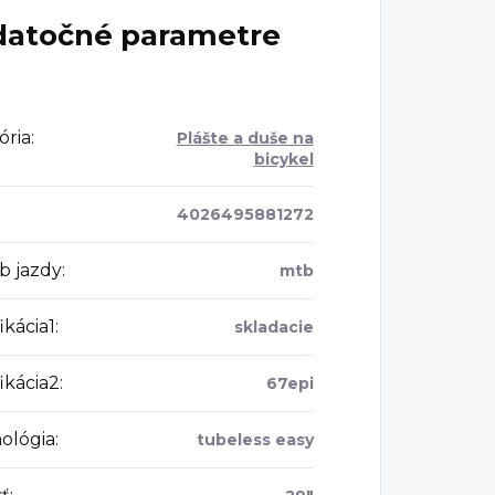
atočné parametre
ória
:
Plášte a duše na
bicykel
4026495881272
b jazdy
:
mtb
ikácia1
:
skladacie
ikácia2
:
67epi
ológia
:
tubeless easy