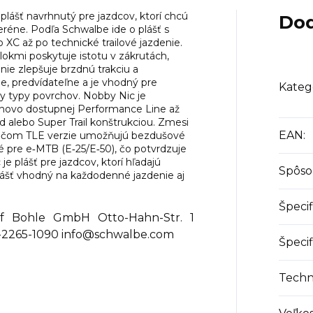
lášť navrhnutý pre jazdcov, ktorí chcú
Dod
eréne. Podľa Schwalbe ide o plášť s
 XC až po technické trailové jazdenie.
okmi poskytuje istotu v zákrutách,
nie zlepšuje brzdnú trakciu a
ne, predvídateľne a je vhodný pre
Kateg
ky typy povrchov. Nobby Nic je
enovo dostupnej Performance Line až
 alebo Super Trail konštrukciou. Zmesi
EAN
:
 pričom TLE verzie umožňujú bezdušové
é pre e‑MTB (E‑25/E‑50), čo potvrdzuje
je plášť pre jazdcov, ktorí hľadajú
Spôso
lášť vhodný na každodenné jazdenie aj
Špecif
Bohle GmbH Otto-Hahn-Str. 1
-2265-1090 info@schwalbe.com
Špecif
Techn