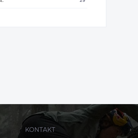
sť
:
29"
KONTAKT