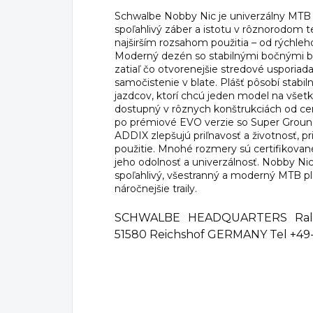
Schwalbe Nobby Nic je univerzálny MTB p
spoľahlivý záber a istotu v rôznorodom t
najširším rozsahom použitia – od rýchleho
Moderný dezén so stabilnými bočnými bl
zatiaľ čo otvorenejšie stredové usporiada
samočistenie v blate. Plášť pôsobí stabil
jazdcov, ktorí chcú jeden model na všet
dostupný v rôznych konštrukciách od c
po prémiové EVO verzie so Super Ground
ADDIX zlepšujú priľnavosť a životnosť,
použitie. Mnohé rozmery sú certifikovan
jeho odolnosť a univerzálnosť. Nobby Nic 
spoľahlivý, všestranný a moderný MTB p
náročnejšie traily.
SCHWALBE HEADQUARTERS Ralf 
51580 Reichshof GERMANY Tel +49