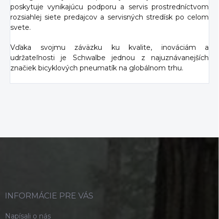
poskytuje vynikajúcu podporu a servis prostredníctvom
rozsiahlej siete predajcov a servisných stredísk po celom
svete.
Vďaka svojmu záväzku ku kvalite, inováciám a
udržateľnosti je Schwalbe jednou z najuznávanejších
značiek bicyklových pneumatík na globálnom trhu.
Z
á
p
ä
t
i
INFORMÁCIE PRE VÁS
e
Napísali o nás