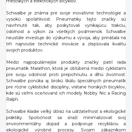
mestských a elektrických bicyklov.
Schwalbe je známa pre svoje inovatívne technológie a
vysokú spoľahlivosť. Pneumatiky tejto značky sú
navrhnuté tak, aby poskytovali vynikajúcu trakciu,
odolnosť a výkon za všetkých podmienok. Schwalbe
neustále investuje do výskumu a vývoja, aby prinášala na
trh najnovšie technické inovácie a zlepšovala kvalitu
svojich produktov.
Medzi najpopulárnejšie produkty značky patrí rada
pneumatík Marathon, ktorá je obľúbená medzi cyklistami
pre svoju odolnosť proti prepichnutiu a dlhú životnosť.
Schwalbe ponúka aj širokú škálu špeciálnych pneumatík
pre rôzne cyklistické disciplíny, vrátane horských bicyklov,
kde sú veľmi oceňované ich modely Nobby Nic a Racing
Ralph.
Schwalbe kladie veľký dôraz na udržateľnosť a ekologické
praktiky. Spoločnosť sa snaží minimalizovať svoj
environmentálny dopad a podporuje recykláciu a
ekologické výrobné procesy. Svojim zákazníkom