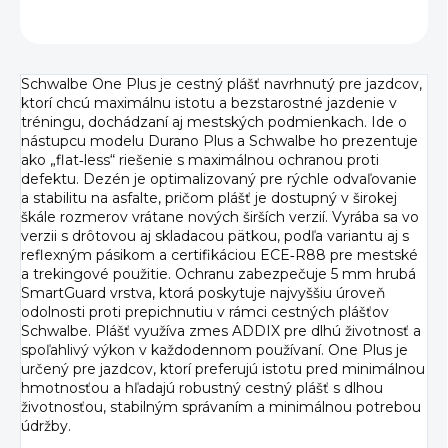
OPÝTAŤ SA
Schwalbe One Plus je cestný plášť navrhnutý pre jazdcov,
ktorí chcú maximálnu istotu a bezstarostné jazdenie v
tréningu, dochádzaní aj mestských podmienkach. Ide o
nástupcu modelu Durano Plus a Schwalbe ho prezentuje
ako „flat‑less“ riešenie s maximálnou ochranou proti
defektu. Dezén je optimalizovaný pre rýchle odvaľovanie
a stabilitu na asfalte, pričom plášť je dostupný v širokej
škále rozmerov vrátane nových širších verzií. Vyrába sa vo
verzii s drôtovou aj skladacou pätkou, podľa variantu aj s
reflexným pásikom a certifikáciou ECE‑R88 pre mestské
a trekingové použitie. Ochranu zabezpečuje 5 mm hrubá
SmartGuard vrstva, ktorá poskytuje najvyššiu úroveň
odolnosti proti prepichnutiu v rámci cestných plášťov
Schwalbe. Plášť využíva zmes ADDIX pre dlhú životnosť a
spoľahlivý výkon v každodennom používaní. One Plus je
určený pre jazdcov, ktorí preferujú istotu pred minimálnou
hmotnosťou a hľadajú robustný cestný plášť s dlhou
životnosťou, stabilným správaním a minimálnou potrebou
údržby.