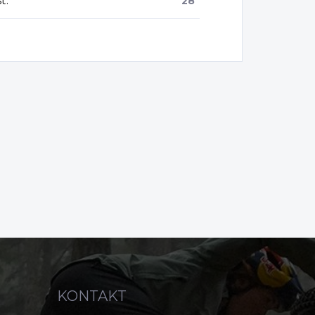
sť
:
28"
KONTAKT