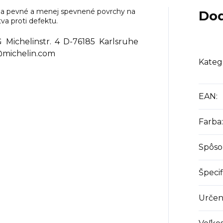
na pevné a menej spevnené povrchy na
Dod
a proti defektu.
 Michelinstr. 4 D-76185 Karlsruhe
@michelin.com
Kateg
EAN
:
Farba
:
Spôso
Špecif
Určen