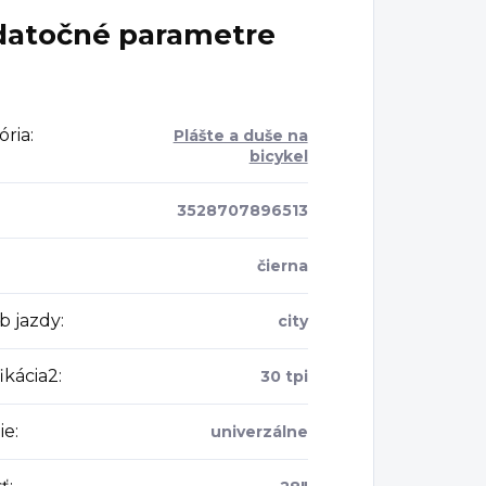
atočné parametre
ória
:
Plášte a duše na
bicykel
3528707896513
čierna
b jazdy
:
city
ikácia2
:
30 tpi
ie
:
univerzálne