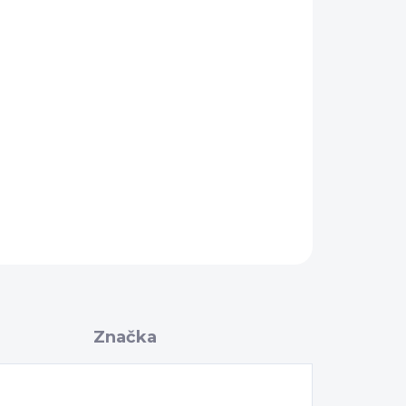
OPÝTAŤ SA
Značka