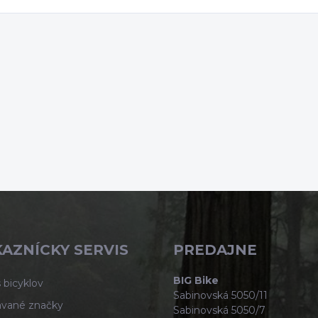
AZNÍCKY SERVIS
PREDAJNE
BIG Bike
 bicyklov
Sabinovská 5050/11
vané značky
Sabinovská 5050/7