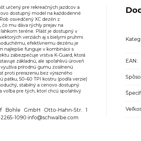
šť určený pre rekreačných jazdcov a
Dod
 cenovo dostupný model na každodenné
d Rob osvedčený XC dezén z
 čo mu dáva rýchly prejav na
ľahkom teréne. Plášť je dostupný v
niektorých verziách aj s bielymi pruhmi
Kateg
ednoduchému, efektívnemu dezénu je
 najlepšie funguje v kombinácii s
ktu zabezpečuje vrstva K‑Guard, ktorá
EAN
:
dstavuje základnú, ale spoľahlivú úroveň
 využíva prírodnú gumu zosilnenú
sť proti prerazeniu bez výrazného
Spôso
 pätku, 50–60 TPI kostru (podľa verzie)
ednoduchý, stabilný a cenovo dostupný
 voľba pre tých, ktorí chcú spoľahlivý
Špecif
Veľko
Bohle GmbH Otto-Hahn-Str. 1
-2265-1090 info@schwalbe.com