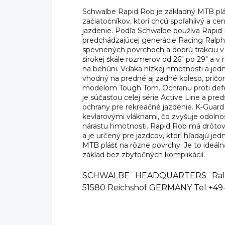
Schwalbe Rapid Rob je základný MTB plá
začiatočníkov, ktorí chcú spoľahlivý a
jazdenie. Podľa Schwalbe používa Rapi
predchádzajúcej generácie Racing Ralph,
spevnených povrchoch a dobrú trakciu v 
širokej škále rozmerov od 26" po 29" a v 
na behúni. Vďaka nízkej hmotnosti a j
vhodný na predné aj zadné koleso, pričom
modelom Tough Tom. Ochranu proti defe
je súčasťou celej série Active Line a pre
ochrany pre rekreačné jazdenie. K‑Guard
kevlarovými vláknami, čo zvyšuje odolno
nárastu hmotnosti. Rapid Rob má drôtovú
a je určený pre jazdcov, ktorí hľadajú j
MTB plášť na rôzne povrchy. Je to ideálna
základ bez zbytočných komplikácií.
SCHWALBE HEADQUARTERS Ralf 
51580 Reichshof GERMANY Tel +49