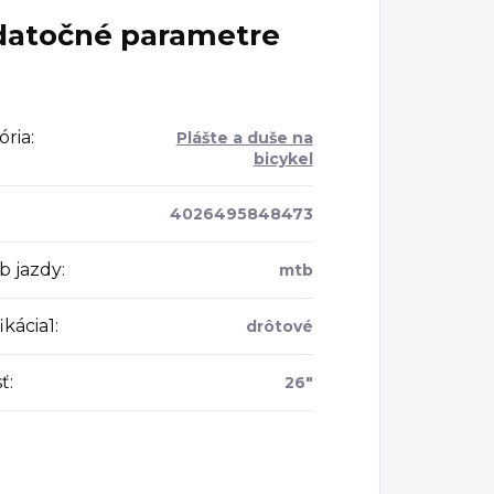
atočné parametre
ória
:
Plášte a duše na
bicykel
4026495848473
b jazdy
:
mtb
ikácia1
:
drôtové
sť
:
26"