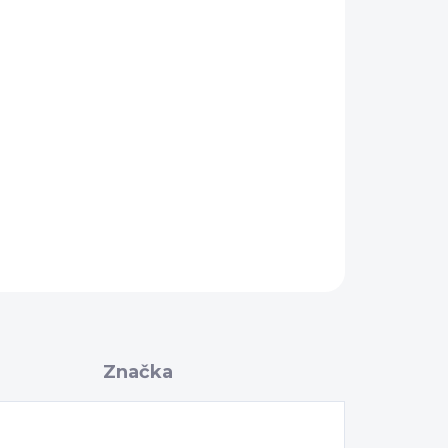
OPÝTAŤ SA
Značka