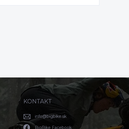
KONTAKT
info
@
bigbike.sk
BigBike Facebook