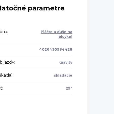
atočné parametre
ória
:
Plášte a duše na
bicykel
4026495934428
b jazdy
:
gravity
ikácia1
:
skladacie
sť
:
29"