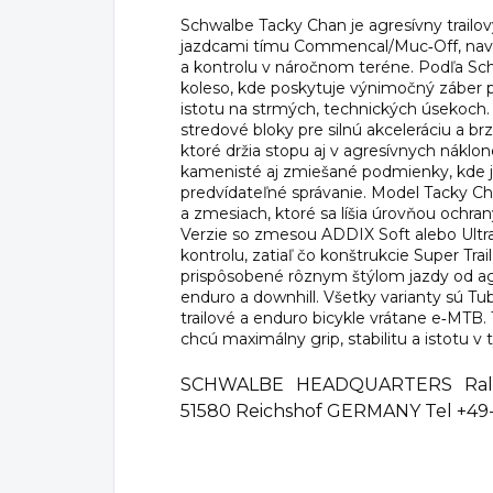
Schwalbe Tacky Chan je agresívny trailový
jazdcami tímu Commencal/Muc‑Off, navr
a kontrolu v náročnom teréne. Podľa Sc
koleso, kde poskytuje výnimočný záber pri
istotu na strmých, technických úsekoch
stredové bloky pre silnú akceleráciu a b
ktoré držia stopu aj v agresívnych náklon
kamenisté aj zmiešané podmienky, kde j
predvídateľné správanie. Model Tacky Ch
a zmesiach, ktoré sa líšia úrovňou ochra
Verzie so zmesou ADDIX Soft alebo Ultra
kontrolu, zatiaľ čo konštrukcie Super Trai
prispôsobené rôznym štýlom jazdy od ag
enduro a downhill. Všetky varianty sú T
trailové a enduro bicykle vrátane e‑MTB. 
chcú maximálny grip, stabilitu a istotu v
SCHWALBE HEADQUARTERS Ralf 
51580 Reichshof GERMANY Tel +49