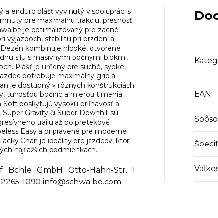
 a enduro plášť vyvinutý v spolupráci s
Dod
hnutý pre maximálnu trakciu, presnosť
hwalbe je optimalizovaný pre zadné
 výjazdoch, stabilitu pri brzdení a
. Dezén kombinuje hlboké, otvorené
rzdnú silu s masívnymi bočnými blokmi,
Kateg
och. Plášť je určený pre suché, sypké,
azdec potrebuje maximálny grip a
an je dostupný v rôznych konštrukciách
EAN
:
ny, tuhosťou bočníc a mierou tlmenia.
 Soft poskytujú vysokú priľnavosť a
l, Super Gravity či Super Downhill sú
Spôso
resívneho trailu až po pretekové
ubeless Easy a pripravené pre moderné
Tacky Chan je ideálny pre jazdcov, ktorí
Špecif
 tých najťažších podmienkach.
Veľko
Bohle GmbH Otto-Hahn-Str. 1
-2265-1090 info@schwalbe.com