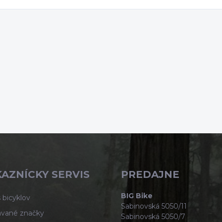
AZNÍCKY SERVIS
PREDAJNE
BIG Bike
 bicyklov
Sabinovská 5050/11
vané značky
Sabinovská 5050/7