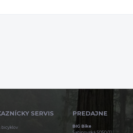
AZNÍCKY SERVIS
PREDAJNE
BIG Bike
 bicyklov
Sabinovská 5050/11