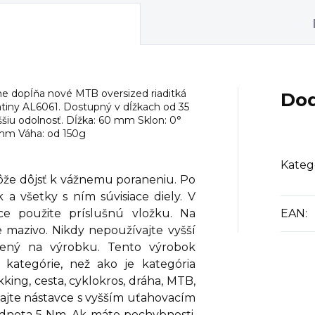
 dopĺňa nové MTB oversized riaditká
Dod
atiny AL6061. Dostupný v dĺžkach od 35
šiu odolnosť. Dĺžka: 60 mm Sklon: 0°
5 mm Váha: od 150g
Kateg
že dôjsť k vážnemu poraneniu. Po
a všetky s ním súvisiace diely. V
ce použite príslušnú vložku. Na
EAN
:
 mazivo. Nikdy nepoužívajte vyšší
ený na výrobku. Tento výrobok
j kategórie, než ako je kategória
king, cesta, cyklokros, dráha, MTB,
vajte nástavce s vyšším uťahovacím
nota 5 Nm. Ak máte pochybnosti,