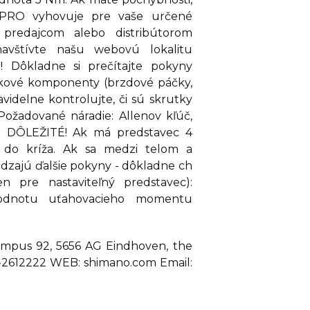
e PRO vyhovuje pre vaše určené
 predajcom alebo distribútorom
avštívte našu webovú lokalitu
! Dôkladne si prečítajte pokyny
kové komponenty (brzdové páčky,
avidelne kontrolujte, či sú skrutky
ožadované náradie: Allenov kľúč,
r DÔLEŽITÉ! Ak má predstavec 4
o do kríža. Ak sa medzi telom a
dzajú ďalšie pokyny - dôkladne ch
en pre nastaviteľný predstavec):
hodnotu uťahovacieho momentu
mpus 92, 5656 AG Eindhoven, the
0-2612222 WEB: shimano.com Email: