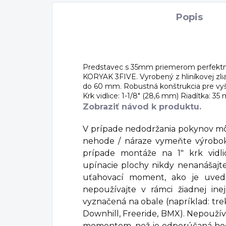
Popis
Predstavec s 35mm priemerom perfektne
KORYAK 3FIVE. Vyrobený z hliníkovej zli
do 60 mm. Robustná konštrukcia pre vyš
Krk vidlice: 1-1/8" (28,6 mm) Riadítka: 3
Zobraziť návod k produktu.
V prípade nedodržania pokynov mô
nehode / náraze vymeňte výrobok 
prípade montáže na 1" krk vidli
upínacie plochy nikdy nenanášajte
uťahovací moment, ako je uved
nepoužívajte v rámci žiadnej ine
vyznačená na obale (napríklad: trek
Downhill, Freeride, BMX). Nepouží
momentom, než je odporúčaná hod