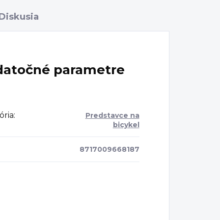
Diskusia
atočné parametre
ória
:
Predstavce na
bicykel
8717009668187