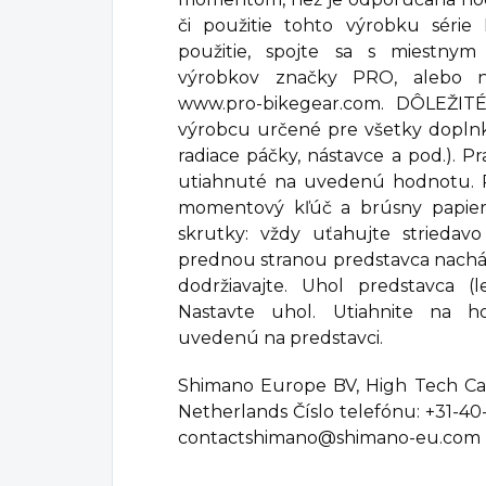
či použitie tohto výrobku séri
použitie, spojte sa s miestnym
výrobkov značky PRO, alebo n
www.pro-bikegear.com. DÔLEŽITÉ
výrobcu určené pre všetky dopln
radiace páčky, nástavce a pod.). Pr
utiahnuté na uvedenú hodnotu. P
momentový kľúč a brúsny papie
skrutky: vždy uťahujte striedav
prednou stranou predstavca nachá
dodržiavajte. Uhol predstavca (l
Nastavte uhol. Utiahnite na 
uvedenú na predstavci.
Shimano Europe BV, High Tech Ca
Netherlands Číslo telefónu: +31-4
contactshimano@shimano-eu.com