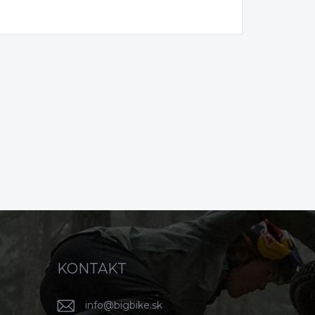
KONTAKT
info
@
bigbike.sk