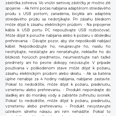
zástrčka zohrieva. Vo vnútri sieťovej zástrčky je možno zlé
spojenie. - Ak hrmí počas nabíjania adaptérom striedavého
prúdu s USB portom, zariadenia, bicykla ani adaptéra
striedavého prúdu sa nedotýkajte. Pri zásahu bleskom
môže dôjsť k zásahu elektrickým prúdom. - Na pripojenie
kábla k USB portu PC nepoužívajte USB rozbočovač.
Môže dôjsť k poruche nabíjania alebo k požiaru v dôsledku
prehrievania. - Dávajte pozor, aby ste nepoškodili nabíjací
kábel. Nepoškodzujte ho, neupravujte ho, nasilu ho
neohýbajte, nestáčajte ani nenaťahujte, neklaďte ho do
blízkosti horúcich predmetov, neumiestňujte naň ťažké
predmety ani ho pevne dokopy nezväzujte. V prípade
používania v poškodenom stave môže dôjsť k požiaru,
zásahu elektrickým prúdom alebo skratu. - Ak sa batéria
úplne nenabije za 4 hodiny nabíjania, nabíjanie zastavte.
Pokiaľ to nedodržíte, môže dôjsť k požiaru, prasknutiu,
vznieteniu alebo prehrievaniu. - Produkt neponárajte do
sladkej ani do morskej vody a zabráňte zvlhnutiu svoriek.
Pokiaľ to nedodržíte, môže dôjsť k požiaru, prasknutiu,
vznieteniu alebo prehrievaniu. - Produkt nevystavujte
účinkom silného nárazu ani ním nehádžte. Pokiaľ to