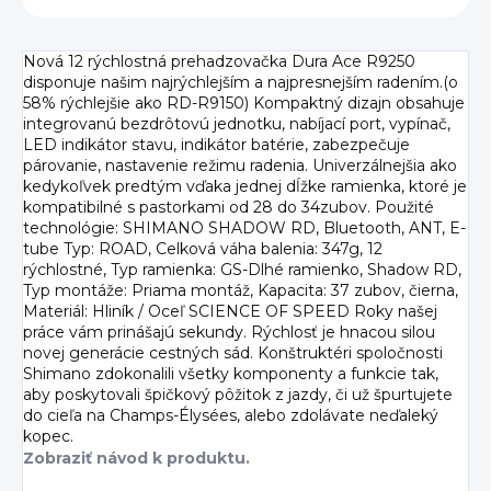
Nová 12 rýchlostná prehadzovačka Dura Ace R9250
disponuje našim najrýchlejším a najpresnejším radením.(o
58% rýchlejšie ako RD-R9150) Kompaktný dizajn obsahuje
integrovanú bezdrôtovú jednotku, nabíjací port, vypínač,
LED indikátor stavu, indikátor batérie, zabezpečuje
párovanie, nastavenie režimu radenia. Univerzálnejšia ako
kedykoľvek predtým vďaka jednej dĺžke ramienka, ktoré je
kompatibilné s pastorkami od 28 do 34zubov. Použité
technológie: SHIMANO SHADOW RD, Bluetooth, ANT, E-
tube Typ: ROAD, Celková váha balenia: 347g, 12
rýchlostné, Typ ramienka: GS-Dlhé ramienko, Shadow RD,
Typ montáže: Priama montáž, Kapacita: 37 zubov, čierna,
Materiál: Hliník / Oceľ SCIENCE OF SPEED Roky našej
práce vám prinášajú sekundy. Rýchlosť je hnacou silou
novej generácie cestných sád. Konštruktéri spoločnosti
Shimano zdokonalili všetky komponenty a funkcie tak,
aby poskytovali špičkový pôžitok z jazdy, či už špurtujete
do cieľa na Champs-Élysées, alebo zdolávate neďaleký
kopec.
Zobraziť návod k produktu.