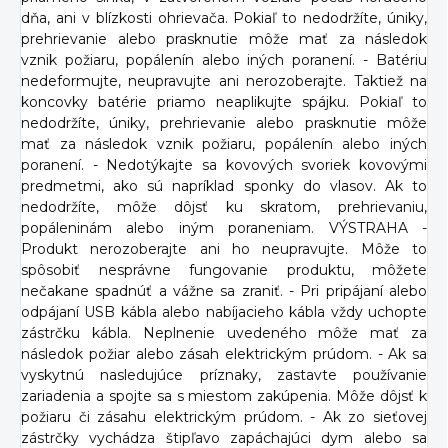
dňa, ani v blízkosti ohrievača. Pokiaľ to nedodržíte, úniky,
prehrievanie alebo prasknutie môže mať za následok
vznik požiaru, popálenín alebo iných poranení. - Batériu
nedeformujte, neupravujte ani nerozoberajte. Taktiež na
koncovky batérie priamo neaplikujte spájku. Pokiaľ to
nedodržíte, úniky, prehrievanie alebo prasknutie môže
mať za následok vznik požiaru, popálenín alebo iných
poranení. - Nedotýkajte sa kovových svoriek kovovými
predmetmi, ako sú napríklad sponky do vlasov. Ak to
nedodržíte, môže dôjsť ku skratom, prehrievaniu,
popáleninám alebo iným poraneniam. VÝSTRAHA -
Produkt nerozoberajte ani ho neupravujte. Môže to
spôsobiť nesprávne fungovanie produktu, môžete
nečakane spadnúť a vážne sa zraniť. - Pri pripájaní alebo
odpájaní USB kábla alebo nabíjacieho kábla vždy uchopte
zástrčku kábla. Neplnenie uvedeného môže mať za
následok požiar alebo zásah elektrickým prúdom. - Ak sa
vyskytnú nasledujúce príznaky, zastavte používanie
zariadenia a spojte sa s miestom zakúpenia. Môže dôjsť k
požiaru či zásahu elektrickým prúdom. - Ak zo sieťovej
zástrčky vychádza štipľavo zapáchajúci dym alebo sa