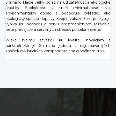
Shimano kladie veľký dôraz na udržateľnosť a ekologické
praktiky. Spoločnosť sa snaží minimalizovať svoj
environmentálny dopad a podporuje cyklistiku ako
ekologický spôsob dopravy. Svojim zákazníkom poskytuje
vynikajúcu podporu a servis prostredníctvom rozsiahlej
siete predajcov a servisných stredísk po celom svete.
Vďaka svojmu záväzku ku kvalite, inováciám a
udržateľnosti je Shimano jednou z najuznávanejších
značiek cyklistických komponentov na globálnom trhu.
Z
á
p
ä
t