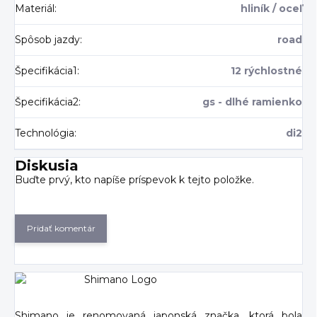
Materiál
:
hliník / oceľ
Spôsob jazdy
:
road
Špecifikácia1
:
12 rýchlostné
Špecifikácia2
:
gs - dlhé ramienko
Technológia
:
di2
Diskusia
Buďte prvý, kto napíše príspevok k tejto položke.
Pridať komentár
Shimano je renomovaná japonská značka, ktorá bola