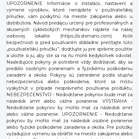
UPOZORNENIE Informácie o inštalácii, nastavení a
výmene výrobkov, ktoré nenájdete v používateľskej
príručke, vám poskytnú na mieste zakúpenia alebo u
distribútora. Návod predajcu určený pre profesionálnych a
skúsených cyklistických mechanikov nájdete na našej
webovej lokalite (https://si.shimano.com). Kvôli
bezpečnosti si pred používaním dôkladne prečítajte túto
„používateľskú príručku”, dodržujte ju pre správne použitie
a uložte si ju, aby ste sa na ňu mohli kedykoľvek odvolať.
Nasledujúce pokyny je potrebné vždy dodržiavať, aby sa
predišlo osobným poraneniam a fyzickému poškodeniu
zariadení a okolia. Pokyny sú zatriedené podľa stupňa
nebezpečenstva alebo poškodenia, ktoré sa môžu
vyskytnúť v prípade nesprávneho používania produktu.
NEBEZPEČENSTVO - Nedodržanie pokynov bude mať za
následok smrť alebo vážne poranenie. VÝSTRAHA -
Nedodržanie pokynov by mohlo mať za následok smrť
alebo vážne poranenie. UPOZORNENIE - Nedodržanie
pokynov by mohlo mať za následok osobné poranenie
alebo fyzické poškodenie zariadenia a okolia. Pre položky
vyžadujúce výmenu sa obráťte na miesto zakúpenia alebo