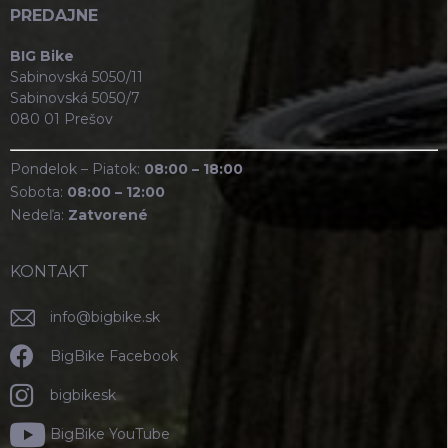
PREDAJNE
BIG Bike
Sabinovská 5050/11
Sabinovská 5050/7
080 01 Prešov
Pondelok – Piatok:
08:00 – 18:00
Sobota:
08:00 – 12:00
Nedeľa:
Zatvorené
KONTAKT
info
@
bigbike.sk
BigBike Facebook
bigbikesk
BigBike YouTube