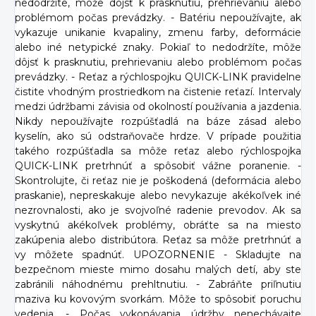
nedodržíte, môže dôjsť k prasknutiu, prehrievaniu alebo
problémom počas prevádzky. - Batériu nepoužívajte, ak
vykazuje unikanie kvapaliny, zmenu farby, deformácie
alebo iné netypické znaky. Pokiaľ to nedodržíte, môže
dôjsť k prasknutiu, prehrievaniu alebo problémom počas
prevádzky. - Reťaz a rýchlospojku QUICK-LINK pravidelne
čistite vhodným prostriedkom na čistenie reťazí. Intervaly
medzi údržbami závisia od okolností používania a jazdenia.
Nikdy nepoužívajte rozpúšťadlá na báze zásad alebo
kyselín, ako sú odstraňovače hrdze. V prípade použitia
takého rozpúšťadla sa môže reťaz alebo rýchlospojka
QUICK-LINK pretrhnúť a spôsobiť vážne poranenie. -
Skontrolujte, či reťaz nie je poškodená (deformácia alebo
praskanie), nepreskakuje alebo nevykazuje akékoľvek iné
nezrovnalosti, ako je svojvoľné radenie prevodov. Ak sa
vyskytnú akékoľvek problémy, obráťte sa na miesto
zakúpenia alebo distribútora. Reťaz sa môže pretrhnúť a
vy môžete spadnúť. UPOZORNENIE - Skladujte na
bezpečnom mieste mimo dosahu malých detí, aby ste
zabránili náhodnému prehltnutiu. - Zabráňte priľnutiu
maziva ku kovovým svorkám. Môže to spôsobiť poruchu
vedenia. - Počas vykonávania údržby nenechávajte