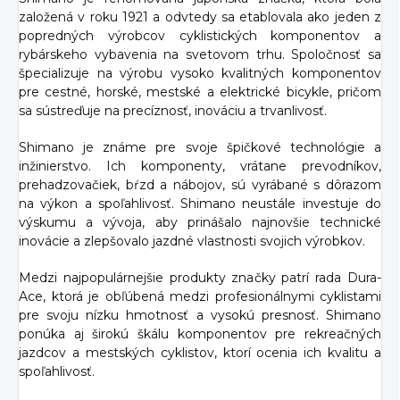
založená v roku 1921 a odvtedy sa etablovala ako jeden z
popredných výrobcov cyklistických komponentov a
rybárskeho vybavenia na svetovom trhu. Spoločnosť sa
špecializuje na výrobu vysoko kvalitných komponentov
pre cestné, horské, mestské a elektrické bicykle, pričom
sa sústreďuje na precíznosť, inováciu a trvanlivosť.
Shimano je známe pre svoje špičkové technológie a
inžinierstvo. Ich komponenty, vrátane prevodníkov,
prehadzovačiek, bŕzd a nábojov, sú vyrábané s dôrazom
na výkon a spoľahlivosť. Shimano neustále investuje do
výskumu a vývoja, aby prinášalo najnovšie technické
inovácie a zlepšovalo jazdné vlastnosti svojich výrobkov.
Medzi najpopulárnejšie produkty značky patrí rada Dura-
Ace, ktorá je obľúbená medzi profesionálnymi cyklistami
pre svoju nízku hmotnosť a vysokú presnosť. Shimano
ponúka aj širokú škálu komponentov pre rekreačných
jazdcov a mestských cyklistov, ktorí ocenia ich kvalitu a
spoľahlivosť.