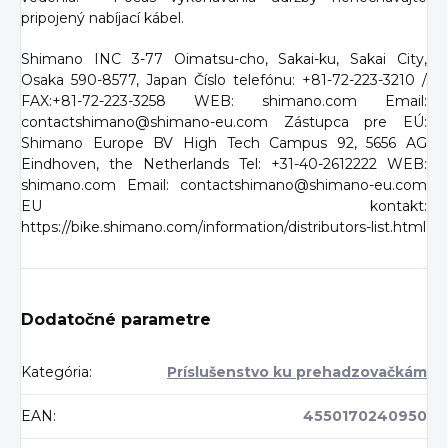
pripojený nabíjací kábel.
Shimano INC 3-77 Oimatsu-cho, Sakai-ku, Sakai City,
Osaka 590-8577, Japan Číslo telefónu: +81-72-223-3210 /
FAX:+81-72-223-3258 WEB: shimano.com Email:
contactshimano@shimano-eu.com Zástupca pre EÚ:
Shimano Europe BV High Tech Campus 92, 5656 AG
Eindhoven, the Netherlands Tel: +31-40-2612222 WEB:
shimano.com Email: contactshimano@shimano-eu.com
EU kontakt:
https://bike.shimano.com/information/distributors-list.html
Dodatočné parametre
Kategória
:
Príslušenstvo ku prehadzovačkám
EAN
:
4550170240950