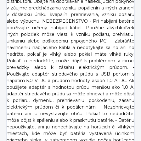
distribútora. Dbajte na dodržiavanie nasledujúcich pokynov
v záujme predchádzania vzniku popálenín a iných zranení
v dôsledku úniku kvapalín, prehrievania, vzniku požiaru
alebo výbuchu. NEBEZPEČENSTVO - Pri nabíjaní batérie
používajte určený nabíjací kábel. Použitie akýchkoľvek
iných položiek môže viesť k vzniku požiaru, prehriatiu,
unikaniu alebo poškodeniu pripojeného PC. - Zabráňte
navlhčeniu nabíjacieho kábla a nedotýkajte sa ho ani ho
nedržte, pokiaľ je vlhký alebo pokiaľ máte vlhké ruky.
Pokiaľ to nedodržíte, môže dôjsť k problémom v rámci
prevádzky alebo k zásahu elektrickým prúdom. -
Používajte adaptér striedavého prúdu s USB portom s
napätím 5,0 V DC a prúdom hodnoty aspoň 1,0 A DC. Ak
použijete adaptér s hodnotou prúdu menšou ako 1,0 A,
adaptér striedavého prúdu sa môže ohrievať a môže dôjsť
k požiaru, dymeniu, prehrievaniu, poškodeniu, zásahu
elektrickým prúdom či k popáleninám. - Nezohrievajte
batériu ani ju nevystavujte ohňu. Pokiaľ to nedodržíte,
môže dôjsť k spáleniu alebo k prasknutiu batérie. - Batériu
nepoužívajte, ani ju nenechávajte na horúcich či vlhkých
miestach, kde môže byť batéria vystavená účinkom
priameho slnka, v zatvorenom vozidle počas horúceho