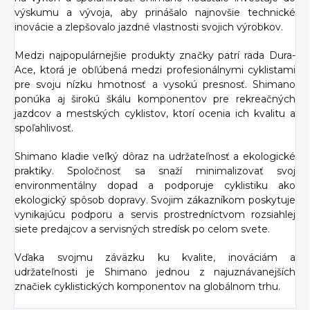
výskumu a vývoja, aby prinášalo najnovšie technické
inovácie a zlepšovalo jazdné vlastnosti svojich výrobkov.
Medzi najpopulárnejšie produkty značky patrí rada Dura-
Ace, ktorá je obľúbená medzi profesionálnymi cyklistami
pre svoju nízku hmotnosť a vysokú presnosť. Shimano
ponúka aj širokú škálu komponentov pre rekreačných
jazdcov a mestských cyklistov, ktorí ocenia ich kvalitu a
spoľahlivosť.
Shimano kladie veľký dôraz na udržateľnosť a ekologické
praktiky. Spoločnosť sa snaží minimalizovať svoj
environmentálny dopad a podporuje cyklistiku ako
ekologický spôsob dopravy. Svojim zákazníkom poskytuje
vynikajúcu podporu a servis prostredníctvom rozsiahlej
siete predajcov a servisných stredísk po celom svete.
Vďaka svojmu záväzku ku kvalite, inováciám a
udržateľnosti je Shimano jednou z najuznávanejších
značiek cyklistických komponentov na globálnom trhu.