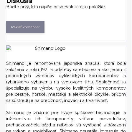
Diskusia
Buďte prvý, kto napíše príspevok k tejto položke.
Pridať komentár
Shimano je renomovaná japonská značka, ktorá bola
založená v roku 1921 a odvtedy sa etablovala ako jeden z
popredných výrobcov cyklistických komponentov a
rybárskeho vybavenia na svetovom trhu. Spoločnosť sa
špecializuje na výrobu vysoko kvalitných komponentov
pre cestné, horské, mestské a elektrické bicykle, pričom
sa sústreďuje na precíznosť, inováciu a trvanlivosť.
Shimano je známe pre svoje špičkové technológie a
inžinierstvo. Ich komponenty, vrátane prevodníkov,
prehadzovačiek, bŕzd a nábojov, sú vyrábané s dôrazom
na výkon a spoľahlivosť. Shimano neustále investuje do