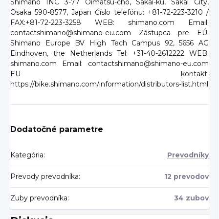
Shimano INC 3-77 Oimatsu-cho, Sakai-ku, Sakai City,
Osaka 590-8577, Japan Číslo telefónu: +81-72-223-3210 /
FAX:+81-72-223-3258 WEB: shimano.com Email:
contactshimano@shimano-eu.com Zástupca pre EÚ:
Shimano Europe BV High Tech Campus 92, 5656 AG
Eindhoven, the Netherlands Tel: +31-40-2612222 WEB:
shimano.com Email: contactshimano@shimano-eu.com
EU kontakt:
https://bike.shimano.com/information/distributors-list.html
Dodatočné parametre
Kategória
:
Prevodníky
Prevody prevodníka
:
12 prevodov
Zuby prevodníka
:
34 zubov