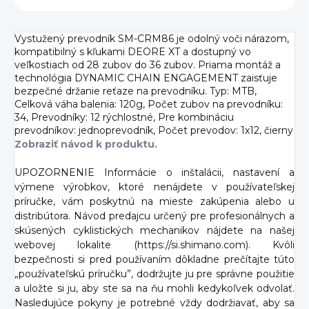
Vystužený prevodník SM-CRM86 je odolný voči nárazom,
kompatibilný s kľukami DEORE XT a dostupný vo
veľkostiach od 28 zubov do 36 zubov. Priama montáž a
technológia DYNAMIC CHAIN ENGAGEMENT zaisťuje
bezpečné držanie reťaze na prevodníku. Typ: MTB,
Celková váha balenia: 120g, Počet zubov na prevodníku:
34, Prevodníky: 12 rýchlostné, Pre kombináciu
prevodníkov: jednoprevodník, Počet prevodov: 1x12, čierny
Zobraziť návod k produktu.
UPOZORNENIE Informácie o inštalácii, nastavení a
výmene výrobkov, ktoré nenájdete v používateľskej
príručke, vám poskytnú na mieste zakúpenia alebo u
distribútora. Návod predajcu určený pre profesionálnych a
skúsených cyklistických mechanikov nájdete na našej
webovej lokalite (https://si.shimano.com). Kvôli
bezpečnosti si pred používaním dôkladne prečítajte túto
„používateľskú príručku”, dodržujte ju pre správne použitie
a uložte si ju, aby ste sa na ňu mohli kedykoľvek odvolať.
Nasledujúce pokyny je potrebné vždy dodržiavať, aby sa