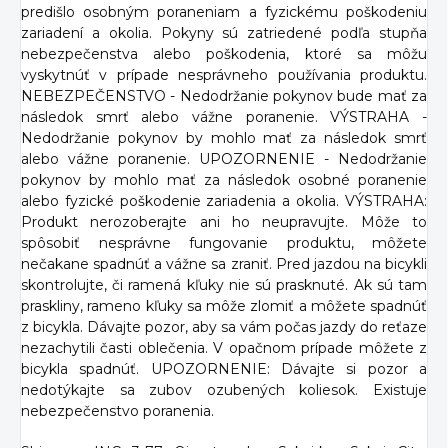
predišlo osobným poraneniam a fyzickému poškodeniu
zariadení a okolia. Pokyny sú zatriedené podľa stupňa
nebezpečenstva alebo poškodenia, ktoré sa môžu
vyskytnúť v prípade nesprávneho používania produktu.
NEBEZPEČENSTVO - Nedodržanie pokynov bude mať za
následok smrť alebo vážne poranenie. VÝSTRAHA -
Nedodržanie pokynov by mohlo mať za následok smrť
alebo vážne poranenie. UPOZORNENIE - Nedodržanie
pokynov by mohlo mať za následok osobné poranenie
alebo fyzické poškodenie zariadenia a okolia. VÝSTRAHA:
Produkt nerozoberajte ani ho neupravujte. Môže to
spôsobiť nesprávne fungovanie produktu, môžete
nečakane spadnúť a vážne sa zraniť. Pred jazdou na bicykli
skontrolujte, či ramená kľuky nie sú prasknuté. Ak sú tam
praskliny, rameno kľuky sa môže zlomiť a môžete spadnúť
z bicykla. Dávajte pozor, aby sa vám počas jazdy do reťaze
nezachytili časti oblečenia. V opačnom prípade môžete z
bicykla spadnúť. UPOZORNENIE: Dávajte si pozor a
nedotýkajte sa zubov ozubených koliesok. Existuje
nebezpečenstvo poranenia.