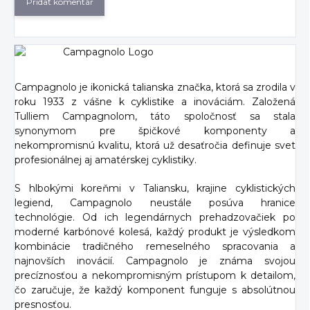
Pridať komentár
Campagnolo je ikonická talianska značka, ktorá sa zrodila v
roku 1933 z vášne k cyklistike a inováciám. Založená
Tulliem Campagnolom, táto spoločnosť sa stala
synonymom pre špičkové komponenty a
nekompromisnú kvalitu, ktorá už desaťročia definuje svet
profesionálnej aj amatérskej cyklistiky.
S hlbokými koreňmi v Taliansku, krajine cyklistických
legiend, Campagnolo neustále posúva hranice
technológie. Od ich legendárnych prehadzovačiek po
moderné karbónové kolesá, každý produkt je výsledkom
kombinácie tradičného remeselného spracovania a
najnovších inovácií. Campagnolo je známa svojou
precíznosťou a nekompromisným prístupom k detailom,
čo zaručuje, že každý komponent funguje s absolútnou
presnosťou.