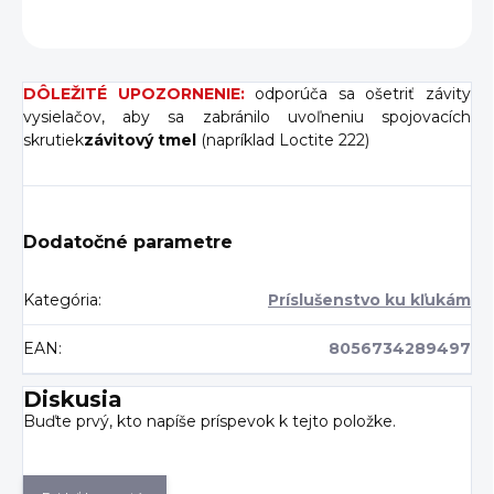
OPÝTAŤ SA
DÔLEŽITÉ UPOZORNENIE:
odporúča sa ošetriť závity
vysielačov, aby sa zabránilo uvoľneniu spojovacích
skrutiek
závitový tmel
(napríklad Loctite 222)
Dodatočné parametre
Kategória
:
Príslušenstvo ku kľukám
EAN
:
8056734289497
Diskusia
Buďte prvý, kto napíše príspevok k tejto položke.