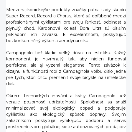
Medzi najikonickejšie produkty značky patria sady skupín
Super Record, Record a Chorus, ktoré sú obľúbené medzi
profesionálnymi cyklistami pre svoju ľahkosť, odolnosť a
plynulý chod. Karbónové kolesá Bora Ultra sú ďalším
príkladom ich záväzku k excelentnosti, poskytujúc
bezkonkurenčný výkon a aerodynamiku.
Campagnolo tiež kladie veľký dôraz na estetiku. Každý
komponent je navrhnutý tak, aby nielen fungoval
perfektne, ale aj vyzeral elegantne. Tento záväzok k
dizajnu a funkčnosti robí z Campagnola voľbu číslo jedna
pre tých, ktorí chcú premeniť svoje bicykle na umelecké
diela.
Okrem technických inovácií a krásy Campagnolo tiež
venuje pozornosť udržateľnosti. Spoločnosť sa snaží
minimalizovať svoj ekologický dopad a podporuje
cyklistiku ako ekologický spôsob dopravy. Svojim
zákazníkom poskytuje vynikajúcu podporu a servis
prostredníctvom globálnej siete autorizovaných predajcov