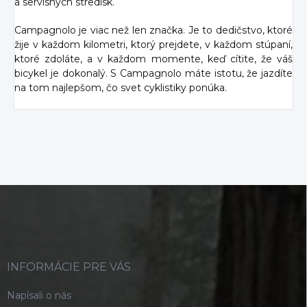
a servisných stredísk.
Campagnolo je viac než len značka. Je to dedičstvo, ktoré
žije v každom kilometri, ktorý prejdete, v každom stúpaní,
ktoré zdoláte, a v každom momente, keď cítite, že váš
bicykel je dokonalý. S Campagnolo máte istotu, že jazdíte
na tom najlepšom, čo svet cyklistiky ponúka.
Z
á
p
ä
t
i
INFORMÁCIE PRE VÁS
e
Napísali o nás