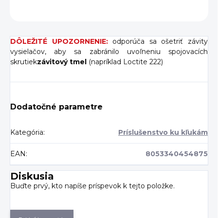
OPÝTAŤ SA
DÔLEŽITÉ UPOZORNENIE:
odporúča sa ošetriť závity
vysielačov, aby sa zabránilo uvoľneniu spojovacích
skrutiek
závitový tmel
(napríklad Loctite 222)
Dodatočné parametre
Kategória
:
Príslušenstvo ku kľukám
EAN
:
8053340454875
Diskusia
Buďte prvý, kto napíše príspevok k tejto položke.