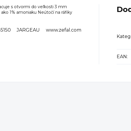
acuje s otvormi do veľkosti 3 mm
Dod
 ako 1% amoniaku Neútočí na ráfiky
45150 JARGEAU www.zefal.com
Kateg
EAN
: