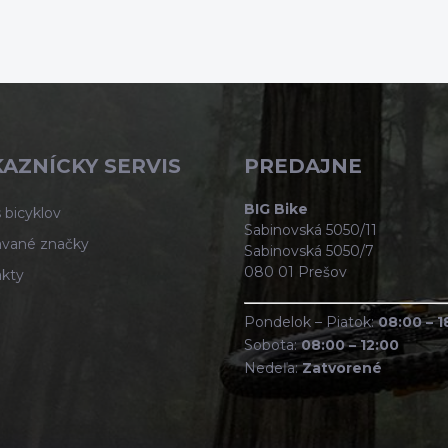
AZNÍCKY SERVIS
PREDAJNE
BIG Bike
 bicyklov
Sabinovská 5050/11
vané značky
Sabinovská 5050/7
080 01 Prešov
kty
Pondelok – Piatok:
08:00 – 1
Sobota:
08:00 – 12:00
Nedeľa:
Zatvorené