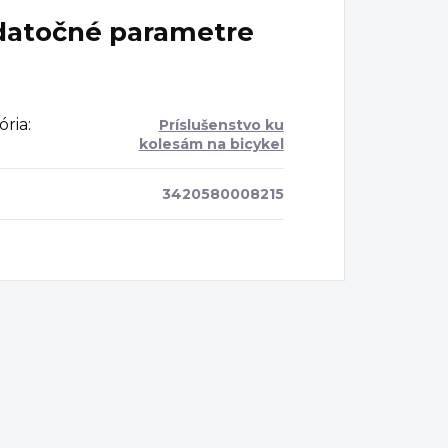
atočné parametre
ória
:
Príslušenstvo ku
kolesám na bicykel
3420580008215