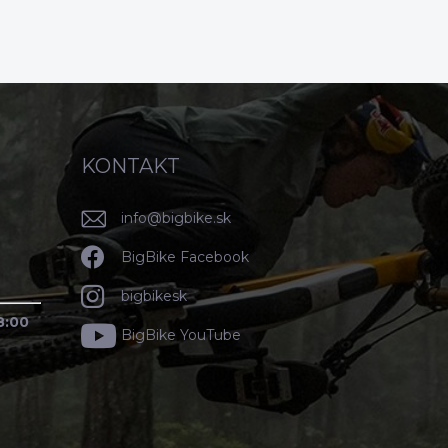
KONTAKT
info
@
bigbike.sk
BigBike Facebook
bigbikesk
8:00
BigBike YouTube