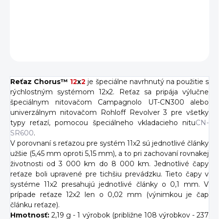
DETAILNÉ INFORMÁCIE
OPÝTAŤ SA
Reťaz Chorus™
12
x
2
je špeciálne navrhnutý na použitie s
rýchlostným systémom 12x2. Reťaz sa pripája výlučne
špeciálnym nitovačom Campagnolo UT-CN300 alebo
univerzálnym nitovačom Rohloff Revolver 3 pre všetky
typy reťazí, pomocou špeciálneho vkladacieho nitu
CN-
SR600
.
V porovnaní s reťazou pre systém 11x2 sú jednotlivé články
užšie (5,45 mm oproti 5,15 mm), a to pri zachovaní rovnakej
životnosti od 3 000 km do 8 000 km. Jednotlivé čapy
reťaze boli upravené pre tichšiu prevádzku. Tieto čapy v
systéme 11x2 presahujú jednotlivé články o 0,1 mm. V
prípade reťaze 12x2 len o 0,02 mm (výnimkou je čap
článku reťaze).
Hmotnosť:
2,19 g - 1 výrobok (približne 108 výrobkov - 237