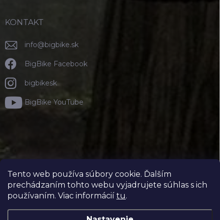
KONTAKT
info
@
bigbike.sk
BigBike Facebook
bigbikesk
BigBike YouTube
Tento web používa súbory cookie. Ďalším
prechádzaním tohto webu vyjadrujete súhlas s ich
používaním. Viac informácií
tu
.
Nastavenie