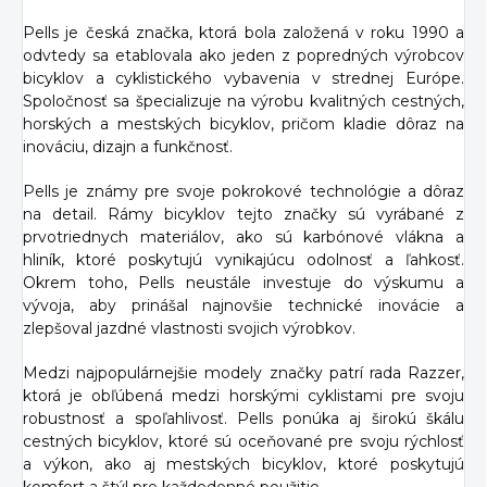
Pells je česká značka, ktorá bola založená v roku 1990 a
odvtedy sa etablovala ako jeden z popredných výrobcov
bicyklov a cyklistického vybavenia v strednej Európe.
Spoločnosť sa špecializuje na výrobu kvalitných cestných,
horských a mestských bicyklov, pričom kladie dôraz na
inováciu, dizajn a funkčnosť.
Pells je známy pre svoje pokrokové technológie a dôraz
na detail. Rámy bicyklov tejto značky sú vyrábané z
prvotriednych materiálov, ako sú karbónové vlákna a
hliník, ktoré poskytujú vynikajúcu odolnosť a ľahkosť.
Okrem toho, Pells neustále investuje do výskumu a
vývoja, aby prinášal najnovšie technické inovácie a
zlepšoval jazdné vlastnosti svojich výrobkov.
Medzi najpopulárnejšie modely značky patrí rada Razzer,
ktorá je obľúbená medzi horskými cyklistami pre svoju
robustnosť a spoľahlivosť. Pells ponúka aj širokú škálu
cestných bicyklov, ktoré sú oceňované pre svoju rýchlosť
a výkon, ako aj mestských bicyklov, ktoré poskytujú