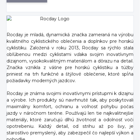
Rocday je mladá, dynamická značka zameraná na výrobu
kvalitného cyklistického oblečenia a doplnkov pre horskú
cyklistiku. Založená v roku 2013, Rocday sa rýchlo stala
obľúbenou medzi cyklistami vďaka svojim inovatívnym
dizajnom, vysokokvalitným materiálom a dôrazu na detail.
Značka vznikla z vášne pre horskú cyklistiku a túžby
priniesť na trh funkčné a štýlové oblečenie, ktoré spĺňa
požiadavky moderných jazdcov.
Rocday je známa svojimi inovatívnymi prístupmi k dizajnu
a výrobe. Ich produkty sú navrhnuté tak, aby poskytovali
maximálny komfort, ochranu a voľnosť pohybu počas
jazdy v náročnom teréne. Používajú len tie najkvalitnejšie
materiály, ktoré zaručujú dlhú životnosť a odolnosť voči
opotrebeniu. Každý detail, od strihu až po švy, je
starostlivo premyslený, aby zabezpečil čo najlepší výkon a
pohodlie.