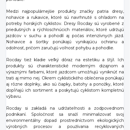
Medzi najpopulárnejšie produkty značky patria dresy,
nohavice a rukavice, ktoré sú navrhnuté s ohľadom na
potreby horských cyklistov. Dresy Rocday sú vyrobené z
priedušných a rýchloschnúcich materiálov, ktoré udržujú
jazdcov v suchu a pohodlí aj počas intenzívnych jázd.
Nohavice a šortky ponúkajú vynikajúcu ochranu a
odolnosť, pričom zaručujú voľnosť pohybu a pohodlie.
Rocday tiež kladie veľký dôraz na estetiku a štýl. Ich
produkty sú charakteristické moderným dizajnom a
výraznými farbami, ktoré jazdcom umožňujú vyniknúť na
trati aj mimo nej. Okrem cyklistického oblečenia ponúkajú
aj rôzne doplnky, ako sú čiapky, batohy a ponožky, ktoré
dopĺňajú ich sortiment a poskytujú cyklistom kompletnú
výbavu.
Rocday si zakladá na udržateľnosti a zodpovednom
podnikaní. Spoločnosť sa snaží minimalizovať svoj
environmentálny dopad prostredníctvom ekologických
výrobných procesov a používania recyklovaných