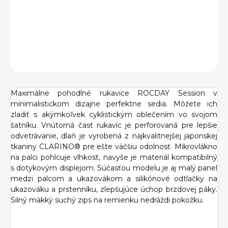
Session sú navrhnuté tak, aby ste bicykel mali neustále
pod kontrolou.
DETAILNÉ INFORMÁCIE
OPÝTAŤ SA
Maximálne pohodlné rukavice ROCDAY Session v
minimalistickom dizajne perfektne sedia. Môžete ich
zladiť s akýmkoľvek cyklistickým oblečením vo svojom
šatníku. Vnútorná časť rukavíc je perforovaná pre lepšie
odvetrávanie, dlaň je vyrobená z najkvalitnejšej japonskej
tkaniny CLARINO® pre ešte väčšiu odolnosť. Mikrovlákno
na palci pohlcuje vlhkosť, navyše je materiál kompatibilný
s dotykovým displejom. Súčasťou modelu je aj malý panel
medzi palcom a ukazovákom a silikónové odtlačky na
ukazováku a prstenníku, zlepšujúce úchop brzdovej páky.
Silný mäkký suchý zips na remienku nedráždi pokožku.