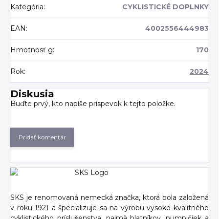
Kategória
:
CYKLISTICKÉ DOPLNKY
EAN
:
4002556444983
Hmotnosť g
:
170
Rok
:
2024
Diskusia
Buďte prvý, kto napíše príspevok k tejto položke.
Pridať komentár
SKS je renomovaná nemecká značka, ktorá bola založená
v roku 1921 a špecializuje sa na výrobu vysoko kvalitného
cyklistického príslušenstva, najmä blatníkov, pumpičiek a