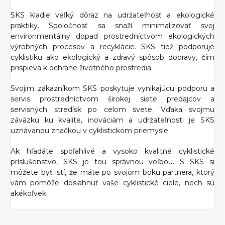
SKS kladie veľký dôraz na udržateľnosť a ekologické
praktiky. Spoločnosť sa snaží minimalizovať svoj
environmentálny dopad prostredníctvom ekologických
výrobných procesov a recyklácie. SKS tiež podporuje
cyklistiku ako ekologický a zdravý spôsob dopravy, čím
prispieva k ochrane životného prostredia.
Svojim zákazníkom SKS poskytuje vynikajúcu podporu a
servis prostredníctvom širokej siete predajcov a
servisných stredísk po celom svete. Vďaka svojmu
záväzku ku kvalite, inováciám a udržateľnosti je SKS
uznávanou značkou v cyklistickom priemysle.
Ak hľadáte spoľahlivé a vysoko kvalitné cyklistické
príslušenstvo, SKS je tou správnou voľbou. S SKS si
môžete byť istí, že máte po svojom boku partnera, ktorý
vám pomôže dosiahnuť vaše cyklistické ciele, nech sú
akékoľvek.