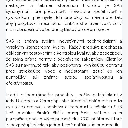
nástrojov. S takmer storočnou históriou je SKS
synonymom pre precíznosť, inováciu a spoľahlivosť v
cyklistickom priemysle. Ich produkty sú navrhnuté tak,
aby poskytovali maximálnu funkčnosť a trvanlivosť, čo z
nich robí ideálnu voľbu pre cyklistov po celom svete.
SKS je známa svojimi inovatívnymi technológiami a
vysokým štandardom kvality. Každý produkt prechádza
dôkladným testovaním a kontrolou kvality, aby zabezpečil,
že spĺňa prísne normy a očakávania zákazníkov. Blatníky
SKS sú navrhnuté tak, aby poskytovali vynikajúcu ochranu
proti striekajúcej vode a nečistotám, zatiaľ čo ich
pumpičky sú známe svojou spoľahlivosťou a
efektívnosťou.
Medzi najpopulárnejšie produkty značky patria blatníky
rady Bluemels a Chromoplastic, ktoré sú obľúbené medzi
cyklistami pre svoju odolnosť a jednoduchú inštaláciu. SKS
tiež ponúka širokú škálu pumpičiek, vrátane mini
pumpičiek, podlahových pumpičiek a CO2 inflátorov, ktoré
zabezpečujú rýchle a jednoduché nafúknutie pneumatík.