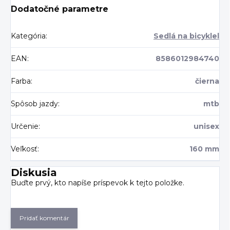
Dodatočné parametre
Kategória
:
Sedlá na bicyklel
EAN
:
8586012984740
Farba
:
čierna
Spôsob jazdy
:
mtb
Určenie
:
unisex
Veľkosť
:
160 mm
Diskusia
Buďte prvý, kto napíše príspevok k tejto položke.
Pridať komentár