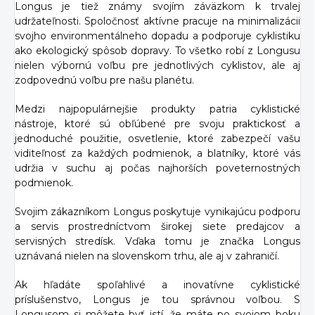
Longus je tiež známy svojím záväzkom k trvalej
udržateľnosti. Spoločnosť aktívne pracuje na minimalizácii
svojho environmentálneho dopadu a podporuje cyklistiku
ako ekologický spôsob dopravy. To všetko robí z Longusu
nielen výbornú voľbu pre jednotlivých cyklistov, ale aj
zodpovednú voľbu pre našu planétu.
Medzi najpopulárnejšie produkty patria cyklistické
nástroje, ktoré sú obľúbené pre svoju praktickosť a
jednoduché použitie, osvetlenie, ktoré zabezpečí vašu
viditeľnosť za každých podmienok, a blatníky, ktoré vás
udržia v suchu aj počas najhorších poveternostných
podmienok.
Svojim zákazníkom Longus poskytuje vynikajúcu podporu
a servis prostredníctvom širokej siete predajcov a
servisných stredísk. Vďaka tomu je značka Longus
uznávaná nielen na slovenskom trhu, ale aj v zahraničí.
Ak hľadáte spoľahlivé a inovatívne cyklistické
príslušenstvo, Longus je tou správnou voľbou. S
Longusom si môžete byť istí, že máte po svojom boku