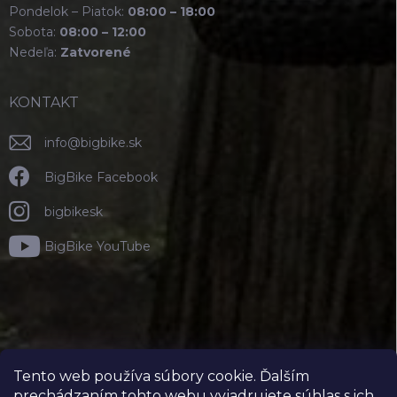
Pondelok – Piatok:
08:00 – 18:00
Sobota:
08:00 – 12:00
Nedeľa:
Zatvorené
KONTAKT
info
@
bigbike.sk
BigBike Facebook
bigbikesk
BigBike YouTube
Tento web používa súbory cookie. Ďalším
prechádzaním tohto webu vyjadrujete súhlas s ich