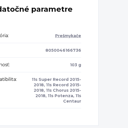
atočné parametre
ória
:
Prešmykače
8050046166736
nosť
:
103 g
ibilita
:
11s Super Record 2015-
2018, 11s Record 2015-
2018, 11s Chorus 2015-
2018, 11s Potenza, 11s
Centaur