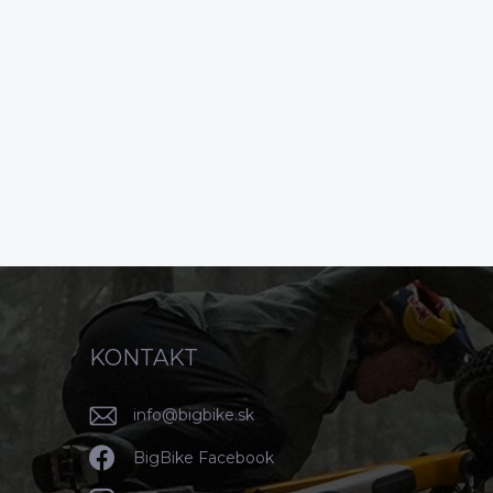
KONTAKT
info
@
bigbike.sk
BigBike Facebook