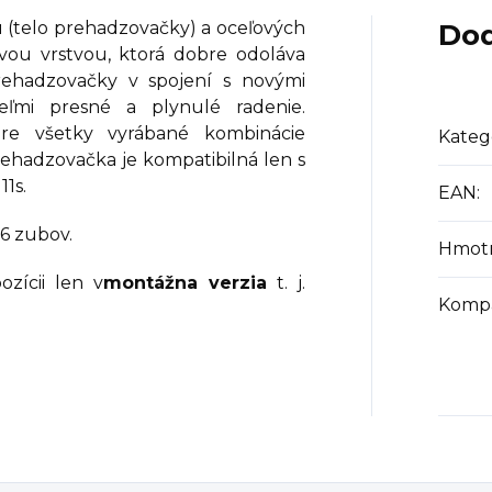
 (telo prehadzovačky) a oceľových
Dod
ovou vrstvou, ktorá dobre odoláva
rehadzovačky v spojení s novými
eľmi presné a plynulé radenie.
pre všetky vyrábané kombinácie
Kateg
Prehadzovačka je kompatibilná len s
1s.
EAN
:
6 zubov.
Hmot
ozícii len v
montážna verzia
t. j.
Kompat