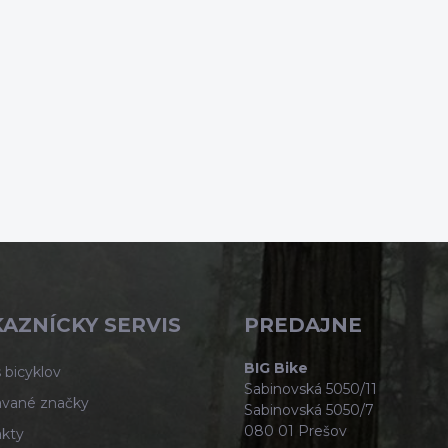
AZNÍCKY SERVIS
PREDAJNE
BIG Bike
 bicyklov
Sabinovská 5050/11
vané značky
Sabinovská 5050/7
080 01 Prešov
kty