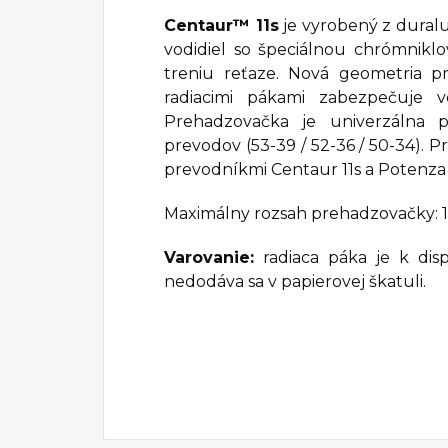
Centaur™ 11s
je vyrobený z duralu
vodidiel so špeciálnou chrómnikl
treniu reťaze. Nová geometria p
radiacimi pákami zabezpečuje v
Prehadzovačka je univerzálna 
prevodov (53-39 / 52-36 / 50-34). 
prevodníkmi Centaur 11s a Potenza 1
Maximálny rozsah prehadzovačky: 1
Varovanie:
radiaca páka je k disp
nedodáva sa v papierovej škatuli.