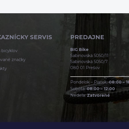
AZNÍCKY SERVIS
PREDAJNE
BIG Bike
 bicyklov
Sabinovská 5050/11
vané značky
Sabinovská 5050/7
080 01 Prešov
kty
Pondelok – Piatok:
08:00 – 1
Sobota:
08:00 – 12:00
Nedeľa:
Zatvorené