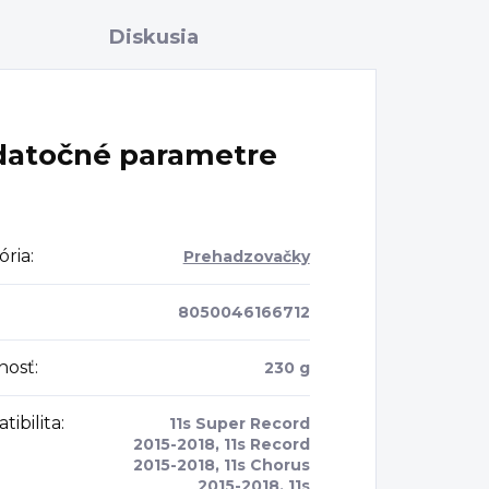
Diskusia
atočné parametre
ória
:
Prehadzovačky
8050046166712
nosť
:
230 g
ibilita
:
11s Super Record
2015-2018, 11s Record
2015-2018, 11s Chorus
2015-2018, 11s