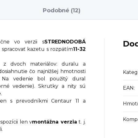
Podobné (12)
ne vo verzii s
STREDNODOBÁ
Dod
spracovať kazetu s rozpätím
11-32
é z dvoch materiálov: duralu a
dosiahnutie čo najnižšej hmotnosti
Kateg
. Na vedenie bol použitý dural
orné vedenie). Skrutky a nity sú
EAN
:
.
len s prevodníkmi Centaur 11 a
Hmot
Kompat
spozícii len v
montážna verzia
t. j.
i.