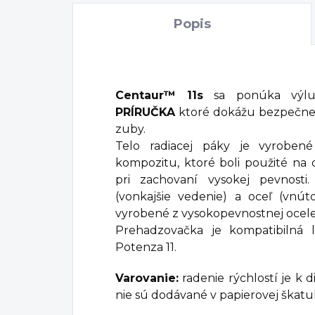
Popis
Centaur™ 11s
sa ponúka výluč
PRÍRUČKA
ktoré dokážu bezpečne 
zuby.
Telo radiacej páky je vyroben
kompozitu, ktoré boli použité na 
pri zachovaní vysokej pevnosti
(vonkajšie vedenie) a oceľ (vnút
vyrobené z vysokopevnostnej ocele
Prehadzovačka je kompatibilná 
Potenza 11.
Varovanie:
radenie rýchlostí je k di
nie sú dodávané v papierovej škatul