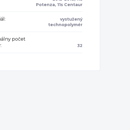
Potenza, 11s Centaur
ál
:
vystužený
technopolymér
álny počet
v
:
32