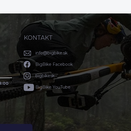
KONTAKT
info
@
bigbike.sk
BigBike Facebook
bigbikesk
8:00
BigBike YouTube