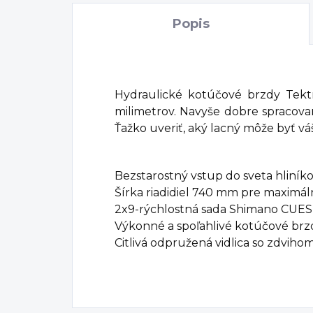
Popis
Hydraulické kotúčové brzdy Tekt
milimetrov. Navyše dobre spracova
Ťažko uveriť, aký lacný môže byť vá
Bezstarostný vstup do sveta hliní
Šírka riadidiel 740 mm pre maximá
2x9-rýchlostná sada Shimano CUES
Výkonné a spoľahlivé kotúčové brz
Citlivá odpružená vidlica so zdvih