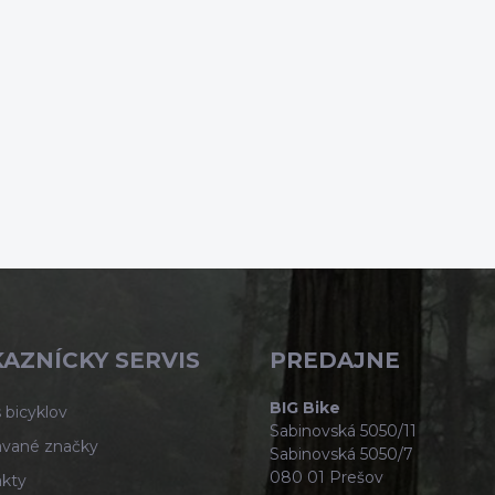
AZNÍCKY SERVIS
PREDAJNE
BIG Bike
 bicyklov
Sabinovská 5050/11
vané značky
Sabinovská 5050/7
080 01 Prešov
kty