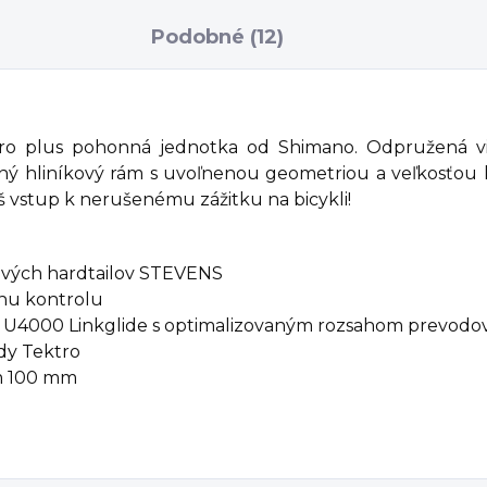
Podobné (12)
ro plus pohonná jednotka od Shimano. Odpružená v
ný hliníkový rám s uvoľnenou geometriou a veľkosťou k
š vstup k nerušenému zážitku na bicykli!
kových hardtailov STEVENS
lnu kontrolu
 U4000 Linkglide s optimalizovaným rozsahom prevodo
dy Tektro
om 100 mm