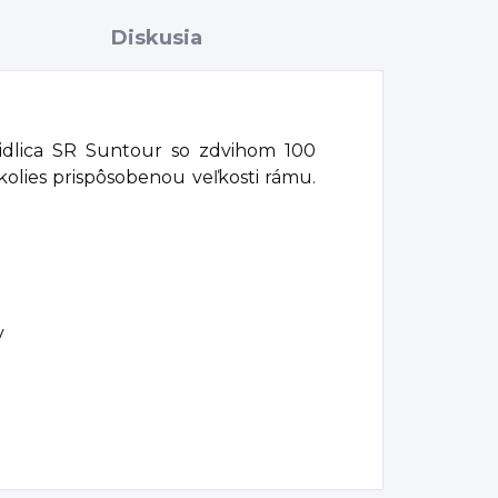
Diskusia
idlica SR Suntour so zdvihom 100
olies prispôsobenou veľkosti rámu.
v