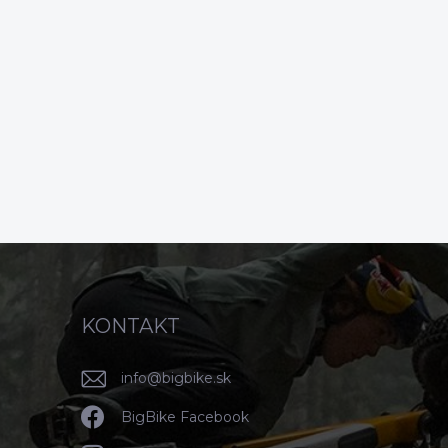
KONTAKT
info
@
bigbike.sk
BigBike Facebook