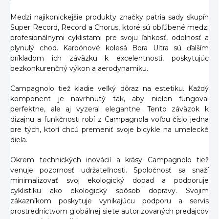
Medzi najikonickejšie produkty značky patria sady skupín
Super Record, Record a Chorus, ktoré sú obľúbené medzi
profesionálnymi cyklistami pre svoju ľahkosť, odolnosť a
plynulý chod. Karbónové kolesá Bora Ultra sú ďalším
príkladom ich záväzku k excelentnosti, poskytujúc
bezkonkurenčný výkon a aerodynamiku.
Campagnolo tiež kladie veľký dôraz na estetiku. Každý
komponent je navrhnutý tak, aby nielen fungoval
perfektne, ale aj vyzeral elegantne. Tento záväzok k
dizajnu a funkčnosti robí z Campagnola voľbu číslo jedna
pre tých, ktorí chcú premeniť svoje bicykle na umelecké
diela.
Okrem technických inovácií a krásy Campagnolo tiež
venuje pozornosť udržateľnosti. Spoločnosť sa snaží
minimalizovať svoj ekologický dopad a podporuje
cyklistiku ako ekologický spôsob dopravy. Svojim
zákazníkom poskytuje vynikajúcu podporu a servis
prostredníctvom globálnej siete autorizovaných predajcov