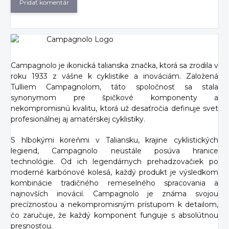
Pridať komentár
Campagnolo je ikonická talianska značka, ktorá sa zrodila v
roku 1933 z vášne k cyklistike a inováciám. Založená
Tulliem Campagnolom, táto spoločnosť sa stala
synonymom pre špičkové komponenty a
nekompromisnú kvalitu, ktorá už desaťročia definuje svet
profesionálnej aj amatérskej cyklistiky.
S hlbokými koreňmi v Taliansku, krajine cyklistických
legiend, Campagnolo neustále posúva hranice
technológie. Od ich legendárnych prehadzovačiek po
moderné karbónové kolesá, každý produkt je výsledkom
kombinácie tradičného remeselného spracovania a
najnovších inovácií. Campagnolo je známa svojou
precíznosťou a nekompromisným prístupom k detailom,
čo zaručuje, že každý komponent funguje s absolútnou
presnosťou.