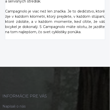
a servisných stredísk.
Campagnolo je viac než len značka. Je to dedičstvo, ktoré
žije v každom kilometri, ktorý prejdete, v každom stúpaní,
ktoré zdoláte, a v každom momente, keď cítite, že váš
bicykel je dokonalý. S Campagnolo máte istotu, že jazdíte
na tom najlepšom, čo svet cyklistiky ponúka.
Z
á
p
ä
t
i
INFORMÁCIE PRE VÁS
e
Napísali o nás